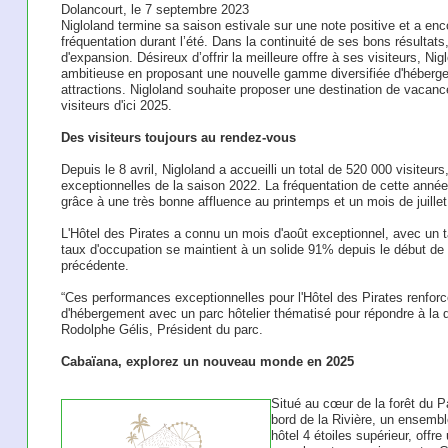
Dolancourt, le 7 septembre 2023
Nigloland termine sa saison estivale sur une note positive et a enc
fréquentation durant l’été. Dans la continuité de ses bons résultat
d'expansion. Désireux d’offrir la meilleure offre à ses visiteurs, Ni
ambitieuse en proposant une nouvelle gamme diversifiée d'héberg
attractions. Nigloland souhaite proposer une destination de vacanc
visiteurs d'ici 2025.
Des visiteurs toujours au rendez-vous
Depuis le 8 avril, Nigloland a accueilli un total de 520 000 visiteu
exceptionnelles de la saison 2022. La fréquentation de cette anné
grâce à une très bonne affluence au printemps et un mois de juillet
L'Hôtel des Pirates a connu un mois d'août exceptionnel, avec un 
taux d'occupation se maintient à un solide 91% depuis le début de 
précédente.
“Ces performances exceptionnelles pour l'Hôtel des Pirates renforce
d'hébergement avec un parc hôtelier thématisé pour répondre à la 
Rodolphe Gélis, Président du parc.
Cabaïana, explorez un nouveau monde en 2025
Situé au cœur de la forêt du Pa
bord de la Rivière, un ensemb
hôtel 4 étoiles supérieur, off