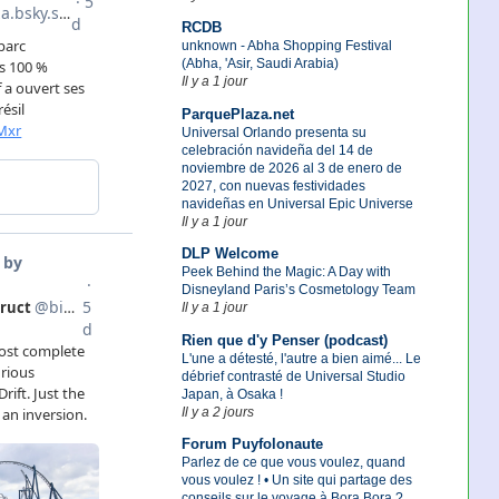
RCDB
unknown - Abha Shopping Festival
(Abha, 'Asir, Saudi Arabia)
Il y a 1 jour
ParquePlaza.net
Universal Orlando presenta su
celebración navideña del 14 de
noviembre de 2026 al 3 de enero de
2027, con nuevas festividades
navideñas en Universal Epic Universe
Il y a 1 jour
DLP Welcome
Peek Behind the Magic: A Day with
Disneyland Paris’s Cosmetology Team
Il y a 1 jour
Rien que d'y Penser (podcast)
L'une a détesté, l'autre a bien aimé... Le
débrief contrasté de Universal Studio
Japan, à Osaka !
Il y a 2 jours
Forum Puyfolonaute
Parlez de ce que vous voulez, quand
vous voulez ! • Un site qui partage des
conseils sur le voyage à Bora Bora ?