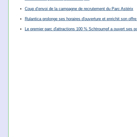
Coup d’envoi de la campagne de recrutement du Parc Astérix
Rulantica prolonge ses horaires d'ouverture et enrichit son offre 
Le premier parc d'attractions 100 % Schtroumpf a ouvert ses po