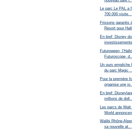
nouveau dark r..
Le parc Le PAL a f
700.000 visite...
Frissons garantis 
Resort pour Hal
En bref: Disney do
investissements
Futuroween, l’Hall
Futuroscope, d..
Un ours empêche l
du parc Magic ..
Pour la première f
organise une jo.
En bref: Disneyla
millions de doll..
Les parcs de Walt
World annoncent
Walibi Rhône-Alpe
sa nouvelle at...