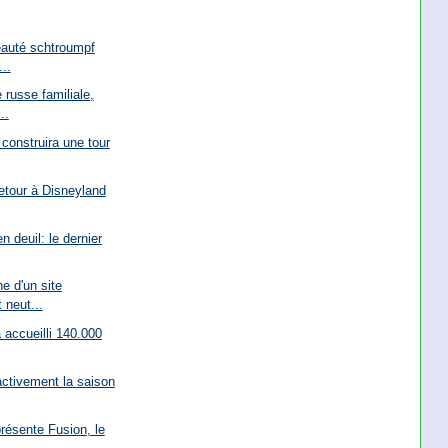
eauté schtroumpf
..
russe familiale,
..
construira une tour
etour à Disneyland
 deuil: le dernier
e d'un site
 neut...
accueilli 140.000
activement la saison
résente Fusion, le