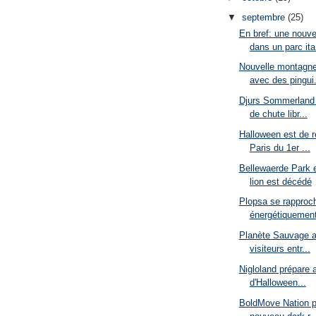
▼
septembre
(25)
En bref: une nouv
dans un parc ita.
Nouvelle montagne 
avec des pingui.
Djurs Sommerland 
de chute libr...
Halloween est de r
Paris du 1er ...
Bellewaerde Park en
lion est décédé
Plopsa se rapproch
énergétiquement
Planète Sauvage a 
visiteurs entr...
Nigloland prépare 
d'Halloween...
BoldMove Nation p