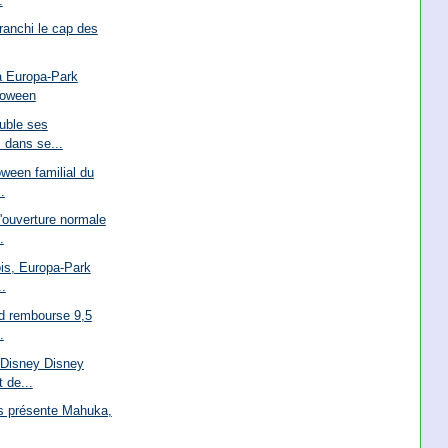
.
ranchi le cap des
à Europa-Park
loween
uble ses
 dans se...
oween familial du
.
'ouverture normale
.
ois, Europa-Park
..
nd rembourse 9,5
.
 Disney Disney
 de...
s présente Mahuka,