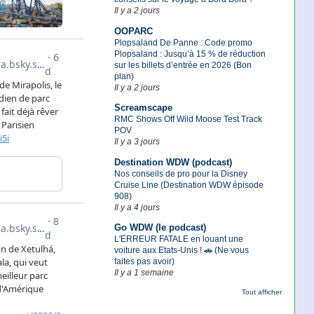
Il y a 2 jours
OOPARC
Plopsaland De Panne : Code promo
Plopsaland : Jusqu’à 15 % de réduction
sur les billets d’entrée en 2026 (Bon
plan)
Il y a 2 jours
Screamscape
RMC Shows Off Wild Moose Test Track
POV
Il y a 3 jours
Destination WDW (podcast)
Nos conseils de pro pour la Disney
Cruise Line (Destination WDW épisode
908)
Il y a 4 jours
Go WDW (le podcast)
L'ERREUR FATALE en louant une
voiture aux Etats-Unis ! 🚗 (Ne vous
faites pas avoir)
Il y a 1 semaine
Tout afficher