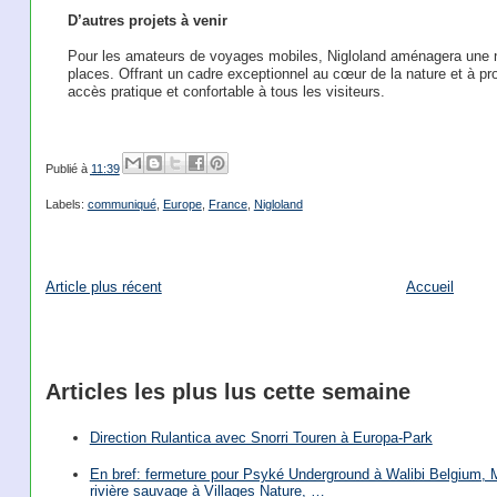
D’autres projets à venir
Pour les amateurs de voyages mobiles, Nigloland aménagera une n
places. Offrant un cadre exceptionnel au cœur de la nature et à prox
accès pratique et confortable à tous les visiteurs.
Publié à
11:39
Labels:
communiqué
,
Europe
,
France
,
Nigloland
Article plus récent
Accueil
Articles les plus lus cette semaine
Direction Rulantica avec Snorri Touren à Europa-Park
En bref: fermeture pour Psyké Underground à Walibi Belgium, Mi
rivière sauvage à Villages Nature, …