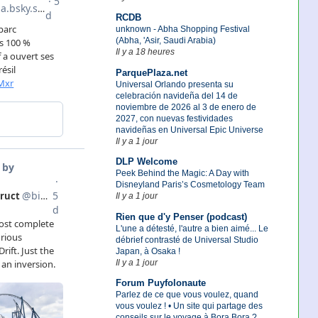
RCDB
unknown - Abha Shopping Festival
(Abha, 'Asir, Saudi Arabia)
Il y a 18 heures
ParquePlaza.net
Universal Orlando presenta su
celebración navideña del 14 de
noviembre de 2026 al 3 de enero de
2027, con nuevas festividades
navideñas en Universal Epic Universe
Il y a 1 jour
DLP Welcome
Peek Behind the Magic: A Day with
Disneyland Paris’s Cosmetology Team
Il y a 1 jour
Rien que d'y Penser (podcast)
L'une a détesté, l'autre a bien aimé... Le
débrief contrasté de Universal Studio
Japan, à Osaka !
Il y a 1 jour
Forum Puyfolonaute
Parlez de ce que vous voulez, quand
vous voulez ! • Un site qui partage des
conseils sur le voyage à Bora Bora ?