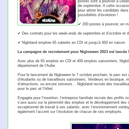
postes sont à pourvoir à Dolan
de septembre. A cette occasion
pour attirer les candidats dans
possibilités d’évolution !
✔ 200 postes à pourvoir, en m
✔ Des contrats pour les week-ends de septembre et d’octobre et 
✔ Nigloland emploie 65 salariés en CDI et jusqu’à 450 en saison.
La campagne de recrutement pour Nigloween 2023 est lancée 
Avec plus de 65 emplois en CDI et 400 emplois saisonniers, Niglol
département de l’Aube.
Pour le lancement de Nigloween le 7 octobre prochain, le parc est 
d’étudiants ou de travailleurs saisonniers. Vendeurs en boutique, m
d’attractions, ou encore serveurs… Nigloland recrute des travaill
pour le parc et l’hôtel.
Engagée pour l’insertion, l’entreprise familiale recrute des profils i
s’axe aussi sur la pérennité des emplois et le développement des 
exceptionnel de travail à ses salariés, avec l’environnement verdoy
également l’accent sur l’évolution de chacun de ses employés.