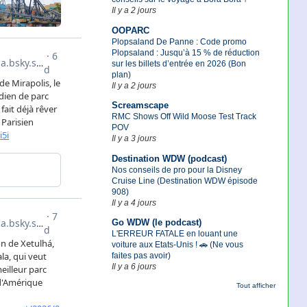
Il y a 2 jours
OOPARC
Plopsaland De Panne : Code promo
Plopsaland : Jusqu’à 15 % de réduction
sur les billets d’entrée en 2026 (Bon
plan)
Il y a 2 jours
Screamscape
RMC Shows Off Wild Moose Test Track
POV
Il y a 3 jours
Destination WDW (podcast)
Nos conseils de pro pour la Disney
Cruise Line (Destination WDW épisode
908)
Il y a 4 jours
Go WDW (le podcast)
L'ERREUR FATALE en louant une
voiture aux Etats-Unis ! 🚗 (Ne vous
faites pas avoir)
Il y a 6 jours
Tout afficher