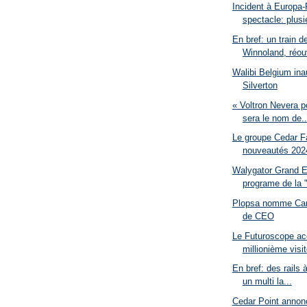
Incident à Europa-
spectacle: plusie
En bref: un train d
Winnoland, réouv
Walibi Belgium inau
Silverton
« Voltron Nevera 
sera le nom de..
Le groupe Cedar F
nouveautés 2024
Walygator Grand E
programe de la "
Plopsa nomme Carl
de CEO
Le Futuroscope acc
millionième visi
En bref: des rails
un multi la...
Cedar Point annonce