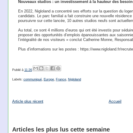
Nouveaux studios : un investissement à la hauteur des besoin
En 2022, Nigloland a concentré ses efforts sur la question du logeme
candidats. Le parc familial a fait construire une nouvelle résidenc
poursuivre sur cette lancée, 10 autres studios neufs sont actuelle
Au total, ce sont 4 millions d’euros qui ont été investis pour sédu
proposer des opportunités d’emplois épanouissantes aux saisonniers
l’intégralité de nos visiteurs » conclut Catherine Monne, Responsa
Plus d’informations sur les postes : https://www.nigloland.fr/recru
Publié à
11:26
Labels:
communiqué
,
Europe
,
France
,
Nigloland
Article plus récent
Accueil
Articles les plus lus cette semaine