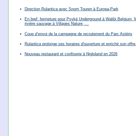
Direction Rulantica avec Snorri Touren à Europa-Park
En bref: fermeture pour Psyké Underground à Walibi Belgium, Mi
rivière sauvage à Villages Nature, …
Coup d’envoi de la campagne de recrutement du Parc Astérix
Rulantica prolonge ses horaires d'ouverture et enrichit son offre 
Nouveau restaurant et confiserie à Nigloland en 2026