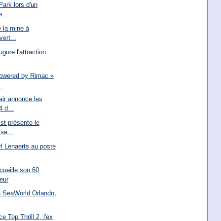
Park lors d'un
...
e la mine à
ert...
gure l'attraction
powered by Rimac »
.
air annonce les
 d...
st présente le
se...
 Lenaerts au poste
ueille son 60
teur
 à SeaWorld Orlando,
 Top Thrill 2, l'ex