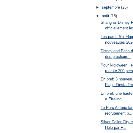
►
septembre
(25)
▼
août
(18)
Shanghai Disney 
officiellement le
Les parcs Six Flag
nouveautés 202
Disneyland Paris 
des prochain...
Pour Nigloween, le
recrute 200 pers
En bref: 3 nouveau
Flags Fiesta Tex
En bref: une haute 
à Efteling...
Le Parc Astérix l
recrutement p...
Silver Dollar City 
Hole par F...