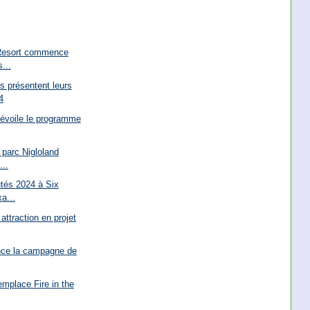
Resort commence
s...
s présentent leurs
4
dévoile le programme
 parc Nigloland
...
tés 2024 à Six
a...
attraction en projet
ance la campagne de
remplace Fire in the