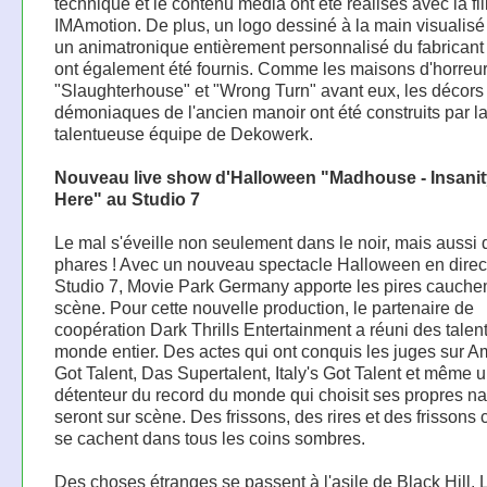
technique et le contenu média ont été réalisés avec la fil
IMAmotion. De plus, un logo dessiné à la main visualisé
un animatronique entièrement personnalisé du fabricant
ont également été fournis. Comme les maisons d'horreu
"Slaughterhouse" et "Wrong Turn" avant eux, les décors
démoniaques de l'ancien manoir ont été construits par l
talentueuse équipe de Dekowerk.
Nouveau live show d'Halloween "Madhouse - Insanit
Here" au Studio 7
Le mal s'éveille non seulement dans le noir, mais aussi 
phares ! Avec un nouveau spectacle Halloween en direc
Studio 7, Movie Park Germany apporte les pires cauche
scène. Pour cette nouvelle production, le partenaire de
coopération Dark Thrills Entertainment a réuni des talen
monde entier. Des actes qui ont conquis les juges sur A
Got Talent, Das Supertalent, Italy's Got Talent et même 
détenteur du record du monde qui choisit ses propres na
seront sur scène. Des frissons, des rires et des frissons
se cachent dans tous les coins sombres.
Des choses étranges se passent à l'asile de Black Hill.