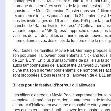
montagnes russes "Movie Park Studio Tour - Final Cut", 
tournage des dernières scènes de la journée est réalisé
monstres. Le Multi Dimension Coaster dans son édition 
recommence tous les jours à partir du 24 septembre à 1
tous les invités âgés de 16 ans et plus. Prêt pour la pro
manche de "Baboo Twister Express" ? Cette année aussi
variante populaire "MP Xpress" rapproche un peu plus l
visiteurs de l'au-delà et les entraîne dans de nouveaux
intermédiaires avec des effets de lumière et de la musiq
Pour toutes les familles, Movie Park Germany propose 
son populaire Halloween pour enfants à Nickland tous le
de 12h à 17h. En plus d'un labyrinthe de paille sur la z
autos tamponneuses de "Back at the Barnyard Bumpers
d'une maison d'horreur pour enfants, de nombreuses acti
sont proposées à tous les fans d'Halloween de 4 à 11 an
Billets pour le festival d'horreur d'Halloween
Les billets d'entrée au Movie Park comprennent douze 
complètes d'entrée au parc, dont quatre heures de festiv
d'horreur d'Halloween avec une atmosphère effrayante 
rues et des rencontres horribles avec les monstres dans 