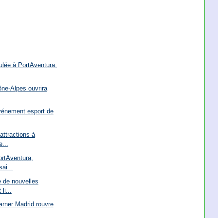
ulée à PortAventura,
ône-Alpes ouvrira
événement esport de
attractions à
e...
ortAventura,
ai...
 de nouvelles
li...
arner Madrid rouvre