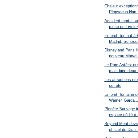
Chaleur exceptionn
Plopsaqua Han..
Accident mortel s
russe de Tivoli F
En bref: top hat à
Madrid, Schtrou
Disneyland Paris i
nouveau Marvel 
Le Parc Astérix ou
mais bien deux..
Les attractions pre
cet été
En bref: fontaine 
Warner, Garda..
Planète Sauvage i
espace dédié à .
Beyond Meat devien
officiel de Disn..