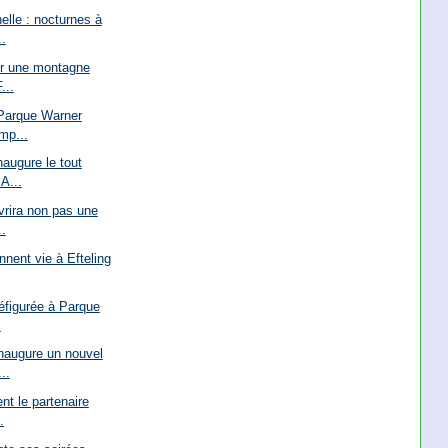
elle : nocturnes à
.
ur une montagne
...
 Parque Warner
mp...
naugure le tout
A...
vrira non pas une
.
nnent vie à Efteling
défigurée à Parque
.
naugure un nouvel
..
t le partenaire
.