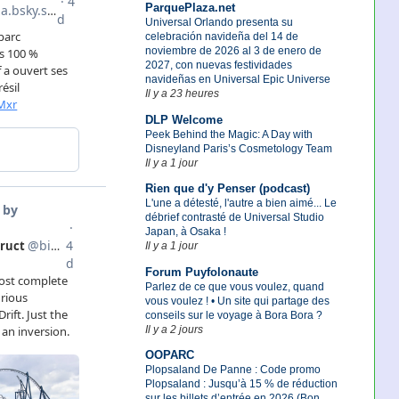
ParquePlaza.net
Universal Orlando presenta su
celebración navideña del 14 de
noviembre de 2026 al 3 de enero de
2027, con nuevas festividades
navideñas en Universal Epic Universe
Il y a 23 heures
DLP Welcome
Peek Behind the Magic: A Day with
Disneyland Paris’s Cosmetology Team
Il y a 1 jour
Rien que d'y Penser (podcast)
L'une a détesté, l'autre a bien aimé... Le
débrief contrasté de Universal Studio
Japan, à Osaka !
Il y a 1 jour
Forum Puyfolonaute
Parlez de ce que vous voulez, quand
vous voulez ! • Un site qui partage des
conseils sur le voyage à Bora Bora ?
Il y a 2 jours
OOPARC
Plopsaland De Panne : Code promo
Plopsaland : Jusqu’à 15 % de réduction
sur les billets d’entrée en 2026 (Bon