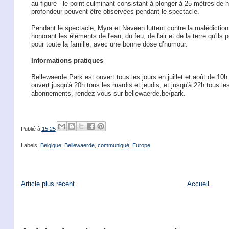
au figuré - le point culminant consistant à plonger à 25 mètres de 
profondeur peuvent être observées pendant le spectacle.
Pendant le spectacle, Myra et Naveen luttent contre la malédiction
honorant les éléments de l'eau, du feu, de l'air et de la terre qu'ils
pour toute la famille, avec une bonne dose d’humour.
Informations pratiques
Bellewaerde Park est ouvert tous les jours en juillet et août de 10h 
ouvert jusqu'à 20h tous les mardis et jeudis, et jusqu'à 22h tous le
abonnements, rendez-vous sur bellewaerde.be/park.
Publié à
15:25
Labels:
Belgique
,
Bellewaerde
,
communiqué
,
Europe
Article plus récent
Accueil