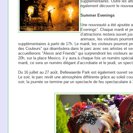
supplémentaires. Outre les attr
également découvrir le nouvea
Summer Evenings
Une nouveauté a été ajoutée 
Evenings”. Chaque mardi et jeud
d’attractions restera ouvert ju
animaux, les visiteurs pourron
supplémentaires à partir de 17h. Le mardi, les visiteurs pourront pr
des Couleurs" qui déambulera dans le parc avec ses artistes et se
accueillerons "Alexis and Friends" qui surprendront les visiteurs av
20h, sur la place Mexico, il y aura à chaque fois un numéro spécial
mardi, ce sera un numéro élégant d’accrobatie et le jeudi, un specta
Du 16 juillet au 27 août, Bellewaerde Park est également ouvert se
Le soir, le parc revêt une atmosphère différente grâce au soleil co
soir, la journée se termine par un spectacle de feu spectaculaire à