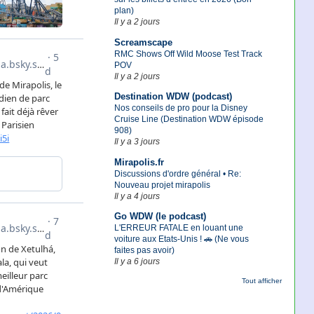
plan)
Il y a 2 jours
Screamscape
RMC Shows Off Wild Moose Test Track
POV
Il y a 2 jours
Destination WDW (podcast)
Nos conseils de pro pour la Disney
Cruise Line (Destination WDW épisode
908)
Il y a 3 jours
Mirapolis.fr
Discussions d'ordre général • Re:
Nouveau projet mirapolis
Il y a 4 jours
Go WDW (le podcast)
L'ERREUR FATALE en louant une
voiture aux Etats-Unis ! 🚗 (Ne vous
faites pas avoir)
Il y a 6 jours
Tout afficher