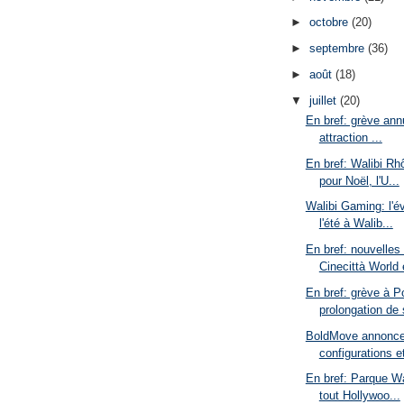
►
octobre
(20)
►
septembre
(36)
►
août
(18)
▼
juillet
(20)
En bref: grève ann
attraction ...
En bref: Walibi Rh
pour Noël, l'U...
Walibi Gaming: l'
l'été à Walib...
En bref: nouvelles 
Cinecittà World 
En bref: grève à P
prolongation de s
BoldMove annonce
configurations et 
En bref: Parque W
tout Hollywoo...