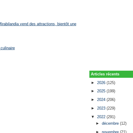
rabilandia vend des attractions, bientôt une
culinaire
Articles récents
►
2026
(125)
►
2025
(199)
►
2024
(206)
►
2023
(229)
▼
2022
(291)
►
décembre
(12)
►
novembre
(21)