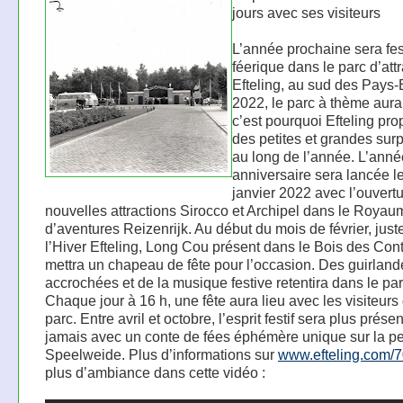
jours avec ses visiteurs
L’année prochaine sera fes
féerique dans le parc d’att
Efteling, au sud des Pays-
2022, le parc à thème aura
c’est pourquoi Efteling pr
des petites et grandes surp
au long de l’année. L’anné
anniversaire sera lancée l
janvier 2022 avec l’ouvert
nouvelles attractions Sirocco et Archipel dans le Royau
d’aventures Reizenrijk. Au début du mois de février, just
l’Hiver Efteling, Long Cou présent dans le Bois des Con
mettra un chapeau de fête pour l’occasion. Des guirland
accrochées et de la musique festive retentira dans le par
Chaque jour à 16 h, une fête aura lieu avec les visiteurs
parc. Entre avril et octobre, l’esprit festif sera plus prése
jamais avec un conte de fées éphémère unique sur la p
Speelweide. Plus d’informations sur
www.efteling.com/
plus d’ambiance dans cette vidéo :