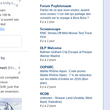
Forum Puyfolonaute
Parlez de ce que vous voulez, quand
vous voulez ! • Un site qui partage des
conseils sur le voyage à Bora Bora ?
Il y a 1 jour
Screamscape
RMC Shows Off Wild Moose Test Track
POV
Il y a 1 jour
DLP Welcome
Batman Gotham City Escape at Parque
Warner Madrid
Il y a 2 jours
OOPARC
Walibi Rhône-Alpes : Code promo
Walibi Rhône-Alpes : 7 % de réduction
sur les billets d’entrée en 2026 (Bon
plan)
Il y a 2 jours
RCDB
unknown - Shawar Land (Anabta, West
Bank, Palestine)
Il y a 2 jours