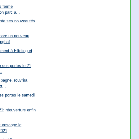
s ferme
on parc a...
nte ses nouveautés
pare un nouveau
anghaï
ment à Efteling et
 ses portes le 21
..
spagne, rouvrira
...
ses portes le samedi
1: réouverture enfin
turoscope le
2021