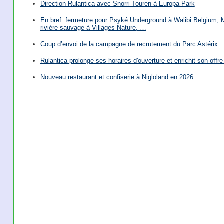
Direction Rulantica avec Snorri Touren à Europa-Park
En bref: fermeture pour Psyké Underground à Walibi Belgium, Mi
rivière sauvage à Villages Nature, …
Coup d’envoi de la campagne de recrutement du Parc Astérix
Rulantica prolonge ses horaires d'ouverture et enrichit son offre 
Nouveau restaurant et confiserie à Nigloland en 2026