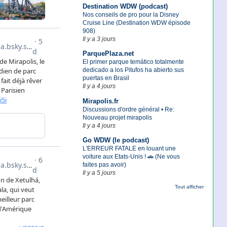
Destination WDW (podcast)
Nos conseils de pro pour la Disney
Cruise Line (Destination WDW épisode
908)
Il y a 3 jours
ParquePlaza.net
El primer parque temático totalmente
dedicado a los Pitufos ha abierto sus
puertas en Brasil
Il y a 4 jours
Mirapolis.fr
Discussions d'ordre général • Re:
Nouveau projet mirapolis
Il y a 4 jours
Go WDW (le podcast)
L'ERREUR FATALE en louant une
voiture aux Etats-Unis ! 🚗 (Ne vous
faites pas avoir)
Il y a 5 jours
Tout afficher