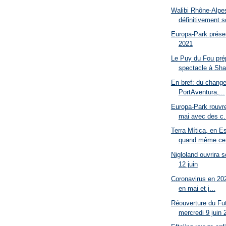
Walibi Rhône-Alpe
définitivement s
Europa-Park prése
2021
Le Puy du Fou pré
spectacle à Sh
En bref: du change
PortAventura,...
Europa-Park rouvre
mai avec des c.
Terra Mítica, en E
quand même cett
Nigloland ouvrira 
12 juin
Coronavirus en 202
en mai et j...
Réouverture du Fu
mercredi 9 juin 