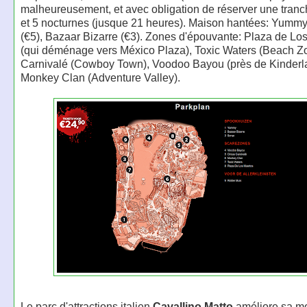
malheureusement, et avec obligation de réserver une tranc
et 5 nocturnes (jusque 21 heures). Maison hantées: Yummy
(€5), Bazaar Bizarre (€3). Zones d'épouvante: Plaza de Lo
(qui déménage vers México Plaza), Toxic Waters (Beach Zo
Carnivalé (Cowboy Town), Voodoo Bayou (près de Kinderl
Monkey Clan (Adventure Valley).
Le parc d'attractions italien
Cavallino Matto
améliore sa m