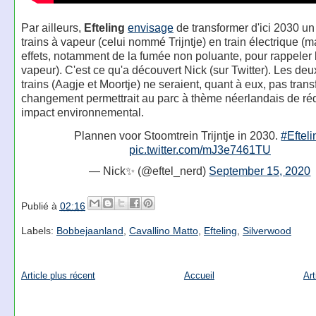
Par ailleurs,
Efteling
envisage
de transformer d'ici 2030 un 
trains à vapeur (celui nommé Trijntje) en train électrique (
effets, notamment de la fumée non poluante, pour rappeler l
vapeur). C'est ce qu'a découvert Nick (sur Twitter). Les deu
trains (Aagje et Moortje) ne seraient, quant à eux, pas tran
changement permettrait au parc à thème néerlandais de ré
impact environnemental.
Plannen voor Stoomtrein Trijntje in 2030.
#Efteli
pic.twitter.com/mJ3e7461TU
— Nick✨ (@eftel_nerd)
September 15, 2020
Publié à
02:16
Labels:
Bobbejaanland
,
Cavallino Matto
,
Efteling
,
Silverwood
Article plus récent
Accueil
Art