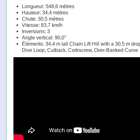
Longueur: 548,6 mètres
Hauteur: 34,4 mètres
Chute: 30,5 mètres
Vitesse: 83,7 km/h
Inversions: 3
Angle vertical: 90,0°
Éléments: 34,4 m tall Chain Lift Hill with a 30,5 m drop
Dive Loop, Cutback, Corkscrew, Over-Banked Curve