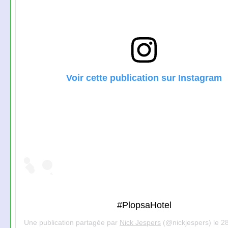
Voir cette publication sur Instagram
#PlopsaHotel
Une publication partagée par
Nick Jespers
(@nickjespers) le
28 Av