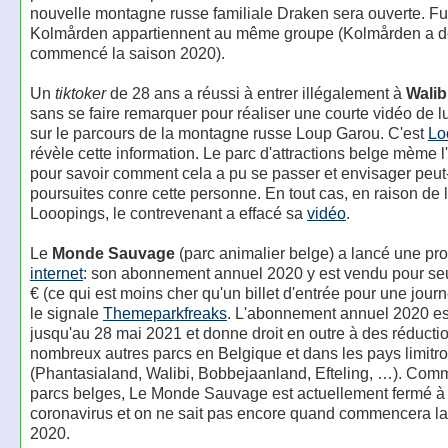
nouvelle montagne russe familiale Draken sera ouverte. Fu
Kolmården appartiennent au même groupe (Kolmården a d
commencé la saison 2020).
Un
tiktoker
de 28 ans a réussi à entrer illégalement à
Walib
sans se faire remarquer pour réaliser une courte vidéo de lu
sur le parcours de la montagne russe Loup Garou. C'est
Lo
révèle cette information. Le parc d'attractions belge mème 
pour savoir comment cela a pu se passer et envisager peut
poursuites conre cette personne. En tout cas, en raison de l'
Looopings, le contrevenant a effacé sa
vidéo
.
Le
Monde Sauvage
(parc animalier belge) a lancé une p
internet
: son abonnement annuel 2020 y est vendu pour se
€ (ce qui est moins cher qu'un billet d'entrée pour une jou
le signale
Themeparkfreaks
. L'abonnement annuel 2020 es
jusqu'au 28 mai 2021 et donne droit en outre à des réducti
nombreux autres parcs en Belgique et dans les pays limitr
(Phantasialand, Walibi, Bobbejaanland, Efteling, …). Comm
parcs belges, Le Monde Sauvage est actuellement fermé à
coronavirus et on ne sait pas encore quand commencera la
2020.