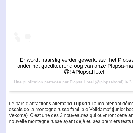
Er wordt naarstig verder gewerkt aan het Plops
onder het goedkeurend oog van onze Plopsa-maa
😍! #PlopsaHotel
Une publication partagée par
Plopsa Hotel
(@plopsahotel) le
3 Ma
Le parc d'attractions allemand
Tripsdrill
a maintenant déma
essais de la montagne russe familiale Volldampf (junior b
Vekoma). C'est une des 2 nouveautés qui ouvriront cette an
nouvelle montagne russe ayant déjà eu ses premiers tests