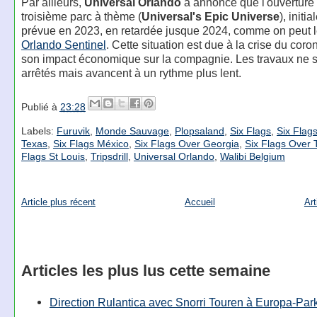
Par ailleurs,
Universal Orlando
a annoncé que l'ouverture
troisième parc à thème (
Universal's Epic Universe
), initi
prévue en 2023, en retardée jusque 2024, comme on peut le
Orlando Sentinel
. Cette situation est due à la crise du coro
son impact économique sur la compagnie. Les travaux ne s
arrêtés mais avancent à un rythme plus lent.
Publié à
23:28
Labels:
Furuvik
,
Monde Sauvage
,
Plopsaland
,
Six Flags
,
Six Flags
Texas
,
Six Flags México
,
Six Flags Over Georgia
,
Six Flags Over 
Flags St Louis
,
Tripsdrill
,
Universal Orlando
,
Walibi Belgium
Article plus récent
Accueil
Art
Articles les plus lus cette semaine
Direction Rulantica avec Snorri Touren à Europa-Par