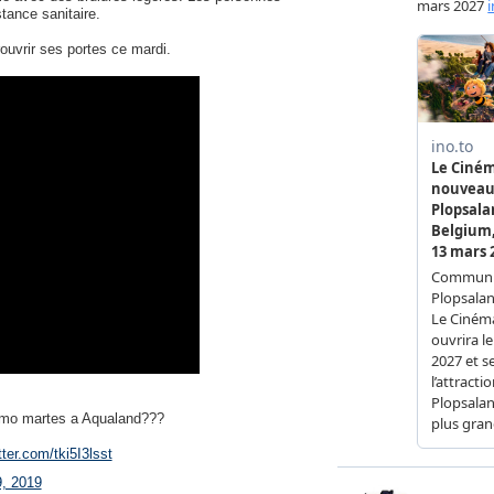
tance sanitaire.
uvrir ses portes ce mardi.
imo martes a Aqualand???
tter.com/tki5I3lsst
9, 2019