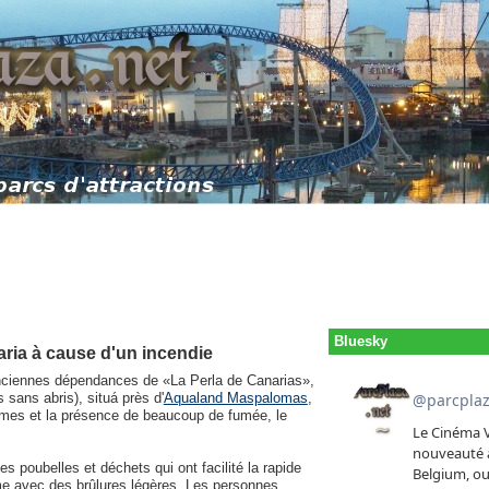
Bluesky
ria à cause d'un incendie
nciennes dépendances de «La Perla de Canarias»,
sans abris), situá près d'
Aqualand Maspalomas
,
lmmes et la présence de beaucoup de fumée, le
s poubelles et déchets qui ont facilité la rapide
e avec des brûlures légères. Les personnes