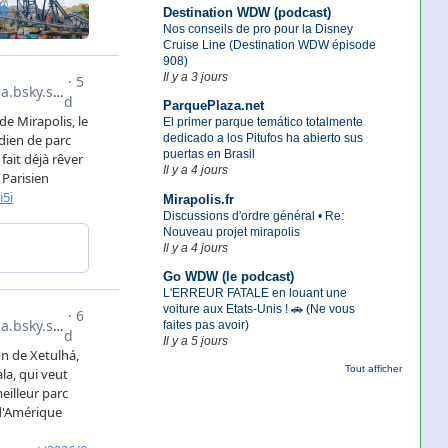
Destination WDW (podcast)
Nos conseils de pro pour la Disney
Cruise Line (Destination WDW épisode
908)
Il y a 3 jours
ParquePlaza.net
El primer parque temático totalmente
dedicado a los Pitufos ha abierto sus
puertas en Brasil
Il y a 4 jours
Mirapolis.fr
Discussions d'ordre général • Re:
Nouveau projet mirapolis
Il y a 4 jours
Go WDW (le podcast)
L'ERREUR FATALE en louant une
voiture aux Etats-Unis ! 🚗 (Ne vous
faites pas avoir)
Il y a 5 jours
Tout afficher