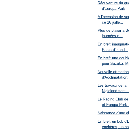
Réouverture du qua
d'Europa Park
A l’occasion de so
ce 26 juille...
Plus de plaisir à B
journées p...
En bref: inaugurat
Parcs d'Irland...
En bref: une doub
pour Suzuka, Mi
Nouvelle attractio
d'Acclimatation: 
Les travaux de la
Nigloland sont...
Le Racing Club de
et Europa-Park..
Naissance d'une gi
En bref: un bob d'E
enchères, un no