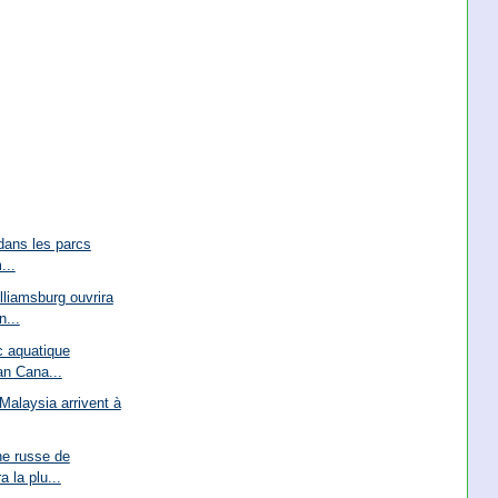
 dans les parcs
...
liamsburg ouvrira
...
c aquatique
n Cana...
Malaysia arrivent à
e russe de
 la plu...