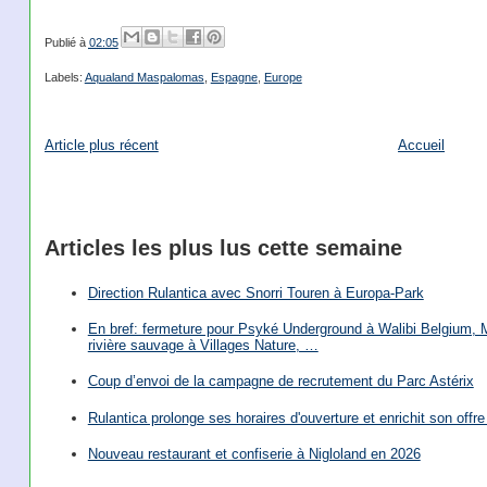
Publié à
02:05
Labels:
Aqualand Maspalomas
,
Espagne
,
Europe
Article plus récent
Accueil
Articles les plus lus cette semaine
Direction Rulantica avec Snorri Touren à Europa-Park
En bref: fermeture pour Psyké Underground à Walibi Belgium, Mi
rivière sauvage à Villages Nature, …
Coup d’envoi de la campagne de recrutement du Parc Astérix
Rulantica prolonge ses horaires d'ouverture et enrichit son offre 
Nouveau restaurant et confiserie à Nigloland en 2026