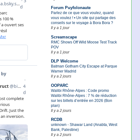
Forum Puyfolonaute
Parlez de ce que vous voulez, quand
vous voulez ! • Un site qui partage des
conseils sur le voyage à Bora Bora ?
Il y a 1 jour
Screamscape
RMC Shows Off Wild Moose Test Track
POV
Il y a 1 jour
DLP Welcome
Batman Gotham City Escape at Parque
Warner Madrid
Il y a 2 jours
OOPARC
Walibi Rhône-Alpes : Code promo
Walibi Rhône-Alpes : 7 % de réduction
sur les billets d’entrée en 2026 (Bon
plan)
Il y a 2 jours
RCDB
unknown - Shawar Land (Anabta, West
Bank, Palestine)
Il y a 2 jours