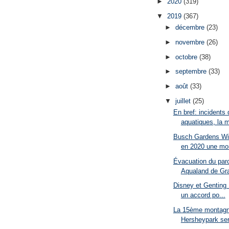
►
2020
(319)
▼
2019
(367)
►
décembre
(23)
►
novembre
(26)
►
octobre
(38)
►
septembre
(33)
►
août
(33)
▼
juillet
(25)
En bref: incidents
aquatiques, la m
Busch Gardens Wil
en 2020 une mon
Évacuation du par
Aqualand de Gra
Disney et Genting 
un accord po...
La 15ème montagn
Hersheypark sera