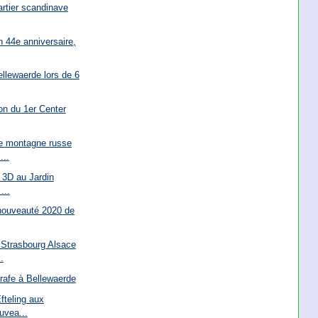
rtier scandinave
n 44e anniversaire,
ellewaerde lors de 6
ion du 1er Center
le montagne russe
...
n 3D au Jardin
...
 nouveauté 2020 de
 Strasbourg Alsace
.
rafe à Bellewaerde
fteling aux
uvea...