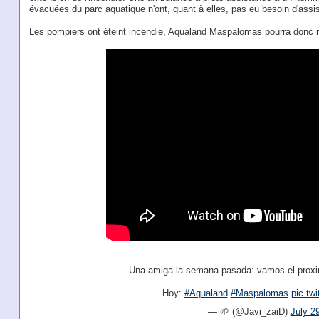
évacuées du parc aquatique n'ont, quant à elles, pas eu besoin d'assis
Les pompiers ont éteint incendie, Aqualand Maspalomas pourra donc ro
Una amiga la semana pasada: vamos el prox
Hoy:
#Aqualand
#Maspalomas
pic.twi
— 🌱 (@Javi_zaiD)
July 2