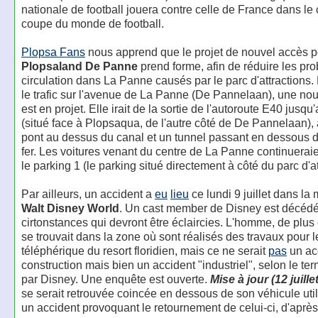
nationale de football jouera contre celle de France dans le 
coupe du monde de football.
Plopsa Fans
nous apprend que le projet de nouvel accès p
Plopsaland De Panne
prend forme, afin de réduire les pr
circulation dans La Panne causés par le parc d'attractions.
le trafic sur l'avenue de La Panne (De Pannelaan), une nou
est en projet. Elle irait de la sortie de l'autoroute E40 jusqu
(situé face à Plopsaqua, de l'autre côté de De Pannelaan),
pont au dessus du canal et un tunnel passant en dessous 
fer. Les voitures venant du centre de La Panne continueraien
le parking 1 (le parking situé directement à côté du parc d'at
Par ailleurs, un accident a
eu
lieu
ce lundi 9 juillet dans la
Walt Disney World
. Un cast member de Disney est décéd
cirtonstances qui devront être éclaircies. L'homme, de plus
se trouvait dans la zone où sont réalisés des travaux pour le
téléphérique du resort floridien, mais ce ne serait
pas
un ac
construction mais bien un accident "industriel", selon le ter
par Disney. Une enquête est ouverte.
Mise à jour (12 juillet
se serait retrouvée coincée en dessous de son véhicule utili
un accident provoquant le retournement de celui-ci, d'aprè