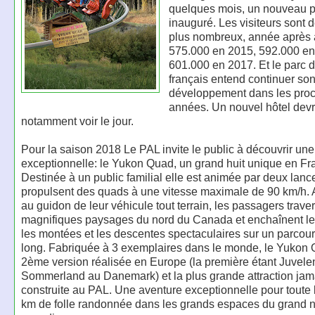
quelques mois, un nouveau p
inauguré. Les visiteurs sont 
plus nombreux, année après
575.000 en 2015, 592.000 en
601.000 en 2017. Et le parc d'
français entend continuer so
développement dans les pro
années. Un nouvel hôtel devr
notamment voir le jour.
Pour la saison 2018 Le PAL invite le public à découvrir un
exceptionnelle: le Yukon Quad, un grand huit unique en Fr
Destinée à un public familial elle est animée par deux lanc
propulsent des quads à une vitesse maximale de 90 km/h.
au guidon de leur véhicule tout terrain, les passagers trave
magnifiques paysages du nord du Canada et enchaînent le
les montées et les descentes spectaculaires sur un parcou
long. Fabriquée à 3 exemplaires dans le monde, le Yukon 
2ème version réalisée en Europe (la première étant Juvele
Sommerland au Danemark) et la plus grande attraction jam
construite au PAL. Une aventure exceptionnelle pour toute la
km de folle randonnée dans les grands espaces du grand 