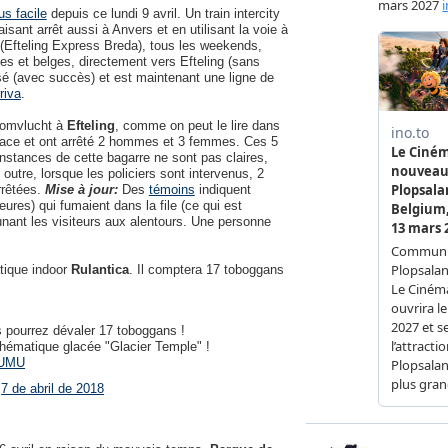
us facile
depuis ce lundi 9 avril. Un train intercity
aisant arrêt aussi à Anvers et en utilisant la voie à
 (Efteling Express Breda), tous les weekends,
es et belges, directement vers Efteling (sans
ssé (avec succès) et est maintenant une ligne de
riva
.
roomvlucht à
Efteling
, comme on peut le lire dans
place et ont arrêté 2 hommes et 3 femmes. Ces 5
nstances de cette bagarre ne sont pas claires,
 outre, lorsque les policiers sont intervenus, 2
rrêtées.
Mise à jour:
Des
témoins
indiquent
eures) qui fumaient dans la file (ce qui est
unant les visiteurs aux alentours. Une personne
tique indoor
Rulantica
. Il comptera 17 toboggans
s pourrez dévaler 17 toboggans !
thématique glacée "Glacier Temple" !
lUMU
)
7 de abril de 2018