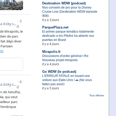
Destination WDW (podcast)
Nos conseils de pro pour la Disney
Cruise Line (Destination WDW épisode
908)
Il y a 3 jours
ParquePlaza.net
El primer parque temático totalmente
dedicado a los Pitufos ha abierto sus
puertas en Brasil
Il y a 4 jours
Mirapolis.fr
Discussions d'ordre général • Re:
Nouveau projet mirapolis
Il y a 4 jours
Go WDW (le podcast)
L'ERREUR FATALE en louant une
voiture aux Etats-Unis ! 🚗 (Ne vous
faites pas avoir)
Il y a 5 jours
Tout afficher