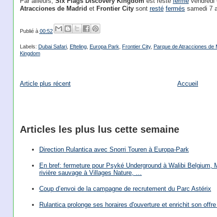
Par ailleurs,
Six Flags Discovery Kingdom
est resté
fermé
vendredi 
Atracciones de Madrid
et
Frontier City
sont
resté
fermés
samedi 7 av
Publié à
00:52
Labels:
Dubai Safari
,
Efteling
,
Europa Park
,
Frontier City
,
Parque de Atracciones de 
Kingdom
Article plus récent
Accueil
Articles les plus lus cette semaine
Direction Rulantica avec Snorri Touren à Europa-Park
En bref: fermeture pour Psyké Underground à Walibi Belgium, Mi
rivière sauvage à Villages Nature, …
Coup d’envoi de la campagne de recrutement du Parc Astérix
Rulantica prolonge ses horaires d'ouverture et enrichit son offre 