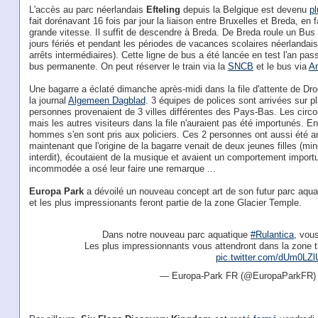
L'accès au parc néerlandais
Efteling
depuis la Belgique est devenu
pl
fait dorénavant 16 fois par jour la liaison entre Bruxelles et Breda, en f
grande vitesse. Il suffit de descendre à Breda. De Breda roule un Bus
jours fériés et pendant les périodes de vacances scolaires néerlandais
arrêts intermédiaires). Cette ligne de bus a été lancée en test l'an pa
bus permanente. On peut réserver le train via la
SNCB
et le bus via
Ar
Une bagarre a éclaté dimanche après-midi dans la file d'attente de D
la journal
Algemeen Dagblad
. 3 équipes de polices sont arrivées sur 
personnes provenaient de 3 villes différentes des Pays-Bas. Les circo
mais les autres visiteurs dans la file n'auraient pas été importunés. En
hommes s'en sont pris aux policiers. Ces 2 personnes ont aussi été a
maintenant que l'origine de la bagarre venait de deux jeunes filles (min
interdit), écoutaient de la musique et avaient un comportement import
incommodée a osé leur faire une remarque ...
Europa Park
a dévoilé un nouveau concept art de son futur parc aqua
et les plus impressionants feront partie de la zone Glacier Temple.
Dans notre nouveau parc aquatique
#Rulantica
, vou
Les plus impressionnants vous attendront dans la zone 
pic.twitter.com/dUm0LZ
— Europa-Park FR (@EuropaParkFR