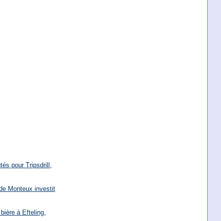
és pour Tripsdrill,
de Monteux investit
bière à Efteling,