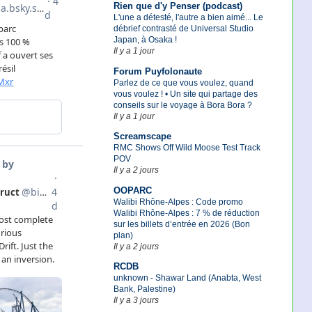
Rien que d'y Penser (podcast)
L'une a détesté, l'autre a bien aimé... Le
débrief contrasté de Universal Studio
Japan, à Osaka !
Il y a 1 jour
Forum Puyfolonaute
Parlez de ce que vous voulez, quand
vous voulez ! • Un site qui partage des
conseils sur le voyage à Bora Bora ?
Il y a 1 jour
Screamscape
RMC Shows Off Wild Moose Test Track
POV
Il y a 2 jours
OOPARC
Walibi Rhône-Alpes : Code promo
Walibi Rhône-Alpes : 7 % de réduction
sur les billets d’entrée en 2026 (Bon
plan)
Il y a 2 jours
RCDB
unknown - Shawar Land (Anabta, West
Bank, Palestine)
Il y a 3 jours