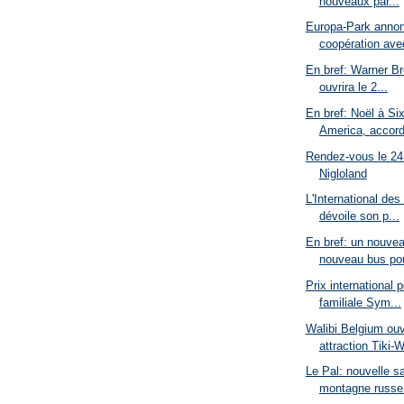
nouveaux par...
Europa-Park anno
coopération avec
En bref: Warner B
ouvrira le 2...
En bref: Noël à Si
America, accord
Rendez-vous le 24 j
Nigloland
L'International de
dévoile son p...
En bref: un nouvea
nouveau bus pou
Prix international p
familiale Sym...
Walibi Belgium ouv
attraction Tiki-W
Le Pal: nouvelle s
montagne russe 