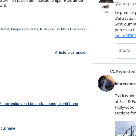
6 avril en raison du mauvais temps.
Parque de
ril.
Madrid
,
Parques Reunidos
,
Rulantica
,
Six Flags Discovery
Article plus ancien
rabilandia vend des attractions, bientôt une
culinaire