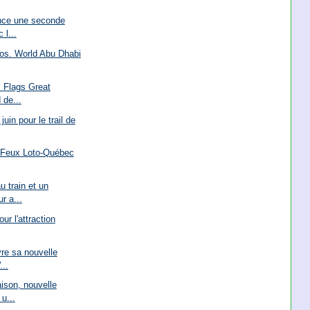
nce une seconde
 l...
ros. World Abu Dhabi
x Flags Great
 de...
uin pour le trail de
s Feux Loto-Québec
u train et un
r a...
our l'attraction
re sa nouvelle
...
aison, nouvelle
u...