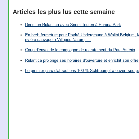
Articles les plus lus cette semaine
Direction Rulantica avec Snorri Touren à Europa-Park
En bref: fermeture pour Psyké Underground à Walibi Belgium, Mi
rivière sauvage à Villages Nature, …
Coup d’envoi de la campagne de recrutement du Parc Astérix
Rulantica prolonge ses horaires d'ouverture et enrichit son offre 
Le premier parc d'attractions 100 % Schtroumpf a ouvert ses po