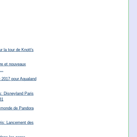
ur la tour de Knott's
re et nouveaux
...
é 2017 pour Aqualand
: Disneyland Paris
31
du monde de Pandora
aris: Lancement des