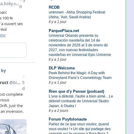
RCDB
unknown - Abha Shopping Festival
(Abha, 'Asir, Saudi Arabia)
Il y a 1 jour
ParquePlaza.net
Universal Orlando presenta su
celebración navideña del 14 de
noviembre de 2026 al 3 de enero de
2027, con nuevas festividades
navideñas en Universal Epic Universe
Il y a 1 jour
DLP Welcome
Peek Behind the Magic: A Day with
Disneyland Paris’s Cosmetology Team
Il y a 1 jour
Rien que d'y Penser (podcast)
L'une a détesté, l'autre a bien aimé... Le
débrief contrasté de Universal Studio
Japan, à Osaka !
Il y a 2 jours
Forum Puyfolonaute
Parlez de ce que vous voulez, quand
vous voulez ! • Un site qui partage des
conseils sur le voyage à Bora Bora ?