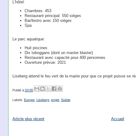
L'hôtel:
Chambres: 453
Restaurant principal: 550 sièges
Bar/bistro avec 150 sièges
Spa
Le parc aquatique:
Huit piscines
Dix toboggans (dont un master blaster)
Restaurant avec capacité pour 400 personnes
Ouverture prévue: 2021
Liseberg attend le feu vert de la mairie pour que ce projet puisse se réa
Publié à
03:05
Labels:
Europe
,
Liseberg
,
projet
,
Suède
Article plus récent
Accueil