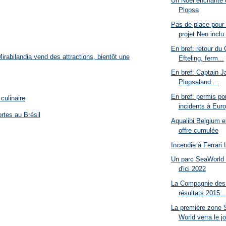
Un Noël enchanté 
Plopsa
Pas de place pour
projet Neo inclu.
En bref: retour du
rabilandia vend des attractions, bientôt une
Efteling, ferm...
En bref: Captain J
Plopsaland ...
En bref: permis po
culinaire
incidents à Euro
rtes au Brésil
Aqualibi Belgium e
offre cumulée
Incendie à Ferrari
Un parc SeaWorld 
d'ici 2022
La Compagnie des 
résultats 2015...
La première zone 
World verra le jo