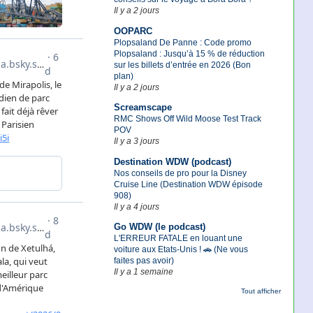
Il y a 2 jours
OOPARC
Plopsaland De Panne : Code promo
Plopsaland : Jusqu’à 15 % de réduction
sur les billets d’entrée en 2026 (Bon
plan)
Il y a 2 jours
Screamscape
RMC Shows Off Wild Moose Test Track
POV
Il y a 3 jours
Destination WDW (podcast)
Nos conseils de pro pour la Disney
Cruise Line (Destination WDW épisode
908)
Il y a 4 jours
Go WDW (le podcast)
L'ERREUR FATALE en louant une
voiture aux Etats-Unis ! 🚗 (Ne vous
faites pas avoir)
Il y a 1 semaine
Tout afficher