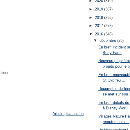
►
2020
(319)
►
2019
(367)
►
2018
(295)
►
2017
(275)
▼
2016
(348)
▼
décembre
(28)
En bref: incident s
Berry Far...
Nouveau propriétai
projets pour le p
liser.
En bref: nouveaut
St Cyr, feu ...
Décomptes de fées
se met sur son 
En bref: détails 
à Disney Worl...
Article plus ancien
Villages Nature P
recrutements ...