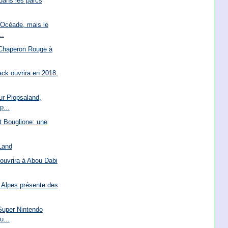
dans les parcs
 Océade, mais le
..
 Chaperon Rouge à
ack ouvrira en 2018,
ur Plopsaland,
p...
t Bouglione: une
 Land
ouvrira à Abou Dabi
Alpes présente des
Super Nintendo
u...