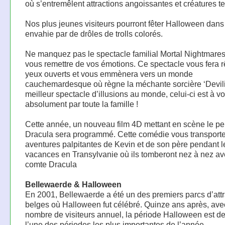
où s’entremêlent attractions angoissantes et créatures ter
Nos plus jeunes visiteurs pourront fêter Halloween dan
envahie par de drôles de trolls colorés.
Ne manquez pas le spectacle familial Mortal Nightmare
vous remettre de vos émotions. Ce spectacle vous fera r
yeux ouverts et vous emmènera vers un monde
cauchemardesque où règne la méchante sorcière ‘Devili
meilleur spectacle d’illusions au monde, celui-ci est à vo
absolument par toute la famille !
Cette année, un nouveau film 4D mettant en scène le p
Dracula sera programmé. Cette comédie vous transporte
aventures palpitantes de Kevin et de son père pendant l
vacances en Transylvanie où ils tomberont nez à nez av
comte Dracula
Bellewaerde & Halloween
En 2001, Bellewaerde a été un des premiers parcs d’attr
belges où Halloween fut célébré. Quinze ans après, av
nombre de visiteurs annuel, la période Halloween est 
l’une des périodes les plus importantes de l’année.