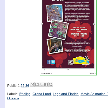
Publié à
22:36
Labels:
Efteling
,
Gröna Lund
,
Legoland Florida
,
Movie Animation 
Océade