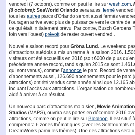
vendredi (7 octobre), comme on peut le lire sur
wesh.com
.
(6 octobre):
SeaWorld Orlando
sera aussi
fermé
vendredi. 
tous les
autres
parcs d'Orlando seront aussi fermés vendre
l'ouragan arrive avec plus de puissance vers le centre de l
ce qui était initialement prévu. Par contre, Busch Gardens
loin vers l'ouest)
prévoit
de rester ouvert vendredi.
Nouvelle saison record pour
Gröna Lund
. Le weekend pas
d'attractions suédois a mis un terme à la saison 2016. 1.50
visiteurs ont été accueillis en 2016 (soit 6000 de plus qu'e
précédente année record, tandis qu'en 2015 ce sont 1.461.
qui sont venus), comme l'
annonce
le parc. Record de vente
d'abonnements aussi, 126.690 abonnements pour le parc (
attractions) ont été vendus cette année ainsi que 12.165 
incluant l'accès aux attractions. L'organisation de nombreu
aidé à arriver à ce résultat.
Un nouveau parc d'attractions malaisien,
Movie Animation
Studios
(MAPS), ouvrira ses portes en décembre 2016 ave
attractions, comme on peut le lire sur
Blooloop
. Il est situé 
comprendra 6 zones thématiques (avec les Schtroumpfs et
DreamWorks parmi les thèmes). Une des attractions sera 