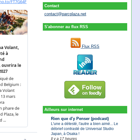
Contact
contact@parcplaza.net
S'abonner au flux RSS
Flux RSS
Ailleurs sur internet
Rien que d'y Penser (podcast)
L'une a détesté, l'autre a bien aimé... Le
débrief contrasté de Universal Studio
Japan, à Osaka !
Il y a 17 heures