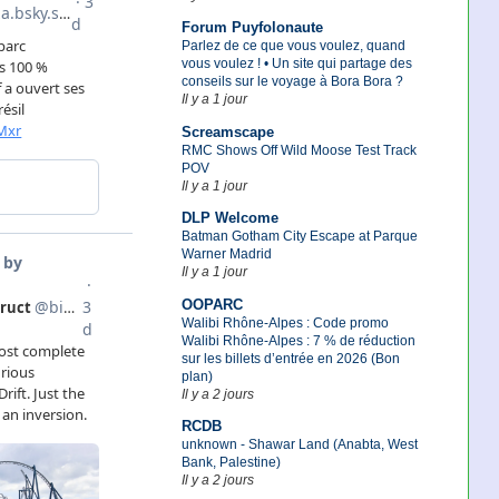
Forum Puyfolonaute
Parlez de ce que vous voulez, quand
vous voulez ! • Un site qui partage des
conseils sur le voyage à Bora Bora ?
Il y a 1 jour
Screamscape
RMC Shows Off Wild Moose Test Track
POV
Il y a 1 jour
DLP Welcome
Batman Gotham City Escape at Parque
Warner Madrid
Il y a 1 jour
OOPARC
Walibi Rhône-Alpes : Code promo
Walibi Rhône-Alpes : 7 % de réduction
sur les billets d’entrée en 2026 (Bon
plan)
Il y a 2 jours
RCDB
unknown - Shawar Land (Anabta, West
Bank, Palestine)
Il y a 2 jours