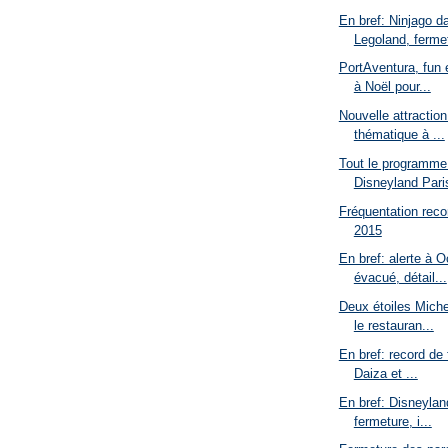
En bref: Ninjago d
Legoland, fermet
PortAventura, fun 
à Noël pour...
Nouvelle attractio
thématique à ...
Tout le programme
Disneyland Pari
Fréquentation reco
2015
En bref: alerte à 
évacué, détail...
Deux étoiles Miche
le restauran...
En bref: record de 
Daiza et ...
En bref: Disneylan
fermeture, i...