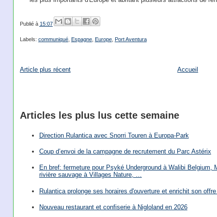
Publié à
15:07
Labels:
communiqué
,
Espagne
,
Europe
,
Port Aventura
Article plus récent
Accueil
Articles les plus lus cette semaine
Direction Rulantica avec Snorri Touren à Europa-Park
Coup d’envoi de la campagne de recrutement du Parc Astérix
En bref: fermeture pour Psyké Underground à Walibi Belgium, Mi
rivière sauvage à Villages Nature, …
Rulantica prolonge ses horaires d'ouverture et enrichit son offre 
Nouveau restaurant et confiserie à Nigloland en 2026