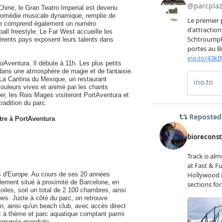
Chine, le Gran Teatro Imperial est devenu
e comédie musicale dynamique, remplie de
acle comprend également un numéro
all freestyle. Le Far West accueille les
érents pays exposent leurs talents dans
moAventura. Il débute à 11h. Les plus petits
 dans une atmosphère de magie et de fantaisie.
 La Cantina du Mexique, un restaurant
ouleurs vives et animé par les chants
ier, les Rois Mages visiteront PortAventura et
radition du parc.
stre à PortAventura
es d'Europe. Au cours de ses 20 années
éalement situé à proximité de Barcelone, en
oiles, soit un total de 2 100 chambres, ainsi
nes. Juste à côté du parc, on retrouve
, ainsi qu'un beach club, avec accès direct
rc à thème et parc aquatique comptant parmi
renommée mondiale.