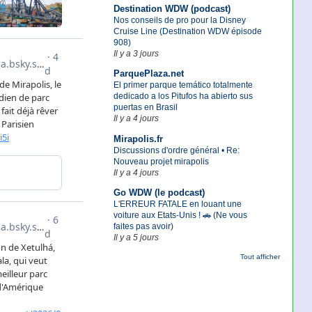
Destination WDW (podcast)
Nos conseils de pro pour la Disney
Cruise Line (Destination WDW épisode
908)
Il y a 3 jours
ParquePlaza.net
El primer parque temático totalmente
dedicado a los Pitufos ha abierto sus
puertas en Brasil
Il y a 4 jours
Mirapolis.fr
Discussions d'ordre général • Re:
Nouveau projet mirapolis
Il y a 4 jours
Go WDW (le podcast)
L'ERREUR FATALE en louant une
voiture aux Etats-Unis ! 🚗 (Ne vous
faites pas avoir)
Il y a 5 jours
Tout afficher