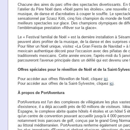
Chacune des aires du parc offre des spectacles divertissants. En 
l’atelier du Père Noël dans «Noël parmi les étoiles», une nouvell
musique, de danse et d'acrobaties à couper le souffle. Le spect
sensationnel par Szasz Kitti, cinq fois champion du monde de footb
meilleurs spectacles sur glace. Des champions olympiques de diff
l’emblématique prestation «Rêver sur la glace».
Le « Festival familial de Noël » est la dernière installation à Sésa
peuvent alors profiter de la musique, de la danse et des surprises
Pour fêter un Noël unique, visitez «La Gran Fiesta de Navidad » à
mexicain authentique décoré pour l'occasion avec des piñatas de c
traditionnels mexicains. Cette année encore, l'après-midi du 5 janv
parcoureront l'avenue principale dans un défilé qui est devenu une t
Offres spéciales pour le réveillon de Noël et de la Saint-Sylve
Pour accéder aux offres Réveillon de Noël, cliquez
ici
.
Pour accéder aux offres de la Saint-Sylvestre, cliquez
ici
.
À propos de PortAventura
PortAventura est l'un des complexes de villégiature les plus vast
d'existence, il a déjà accueilli près de 60 millions de visiteurs. Id
Espagne, le complexe abrite quatre hôtels 4 étoiles et un hôtel 5 ét
qu'un centre de convention pouvant accueillir jusqu'à 4 000 person
notamment trois parcours de golf, conçus par le grand Greg Norman
au littoral méditerranéen. PortAventura renferme également un pa
les plus importants d'Europe et abritant plusieurs attractions de 