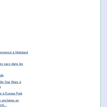
ommencé à Nigloland
des sacs dans les
ade
lle Star Wars à
s
ur à Europa Park
x enchères en
col...