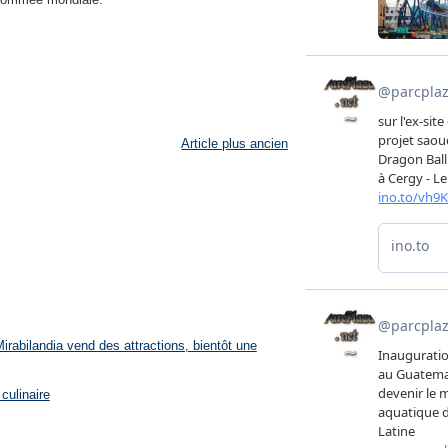
Article plus ancien
rabilandia vend des attractions, bientôt une
culinaire