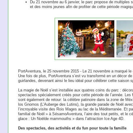
Du 21 novembre au 6 janvier, le parc propose de multiples sp
et des moins jeunes afin de profiter de cette période magiqu
PortAventura, le 25 novembre 2015 - Le 21 novembre a marqué le d
Une fois de plus, PortAventura s’est vu transformé en un décor de 
guirlandes, devenant ainsi le lieu idéal pour célébrer cette saison s
La magie de Noël s’est installée aux quatres coins du parc : décora
spectacles spécialement créés pour cette période de l’année. Les 
sont également de retour: la célèbre patinoire dans la zone de Mé
los Gnomos (L’Auberge des Lutins), la grande parade de Noël avec
l’incroyable visite des Rois Mages au lac de la Méditerranée. Et pa
familial de Noël » à SésamoAventura, l’aire des tout petits, et le c
glace : Un Noëlde mammouths » dans l’attraction Ice Age 4D.
Des spectacles, des activités et du fun pour toute la famille