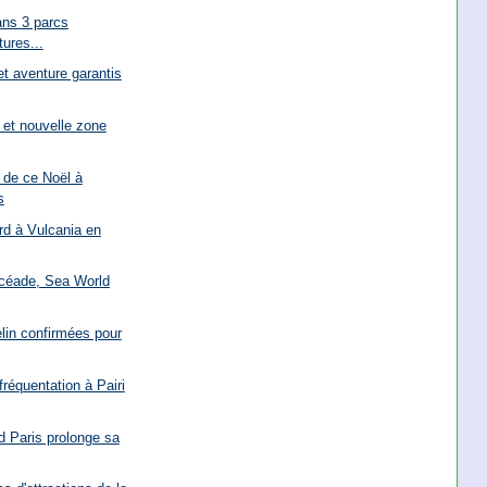
ans 3 parcs
ures...
et aventure garantis
n et nouvelle zone
 de ce Noël à
s
rd à Vulcania en
Océade, Sea World
lin confirmées pour
fréquentation à Pairi
d Paris prolonge sa