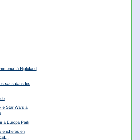
ommencé à Nigloland
des sacs dans les
ade
lle Star Wars à
s
ur à Europa Park
x enchères en
col...