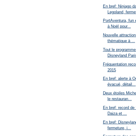
En bref: Ninjago d
Legoland, fermet
PortAventura, fun 
à Noël pour...
Nouvelle attractio
thématique à ...
Tout le programme
Disneyland Pari
Fréquentation reco
2015
En bref: alerte à 
évacué, détail...
Deux étoiles Miche
le restauran...
En bref: record de 
Daiza et ...
En bref: Disneylan
fermeture, i...