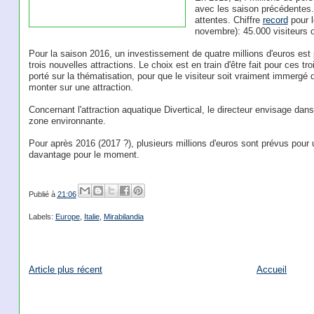
avec les saison précédentes. 
attentes. Chiffre
record
pour l
novembre): 45.000 visiteurs o
Pour la saison 2016, un investissement de quatre millions d'euros est
trois nouvelles attractions. Le choix est en train d'être fait pour ces tro
porté sur la thématisation, pour que le visiteur soit vraiment immergé
monter sur une attraction.
Concernant l'attraction aquatique Divertical, le directeur envisage dan
zone environnante.
Pour après 2016 (2017 ?), plusieurs millions d'euros sont prévus pou
davantage pour le moment.
Publié à
21:06
Labels:
Europe
,
Italie
,
Mirabilandia
Article plus récent
Accueil