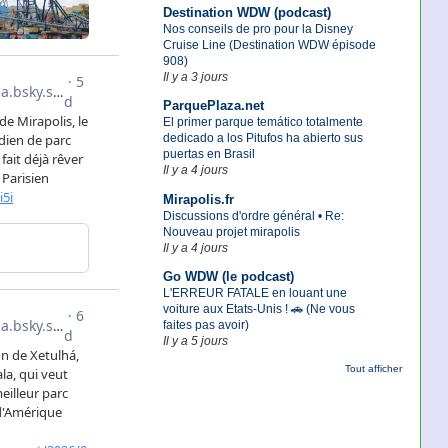
Destination WDW (podcast)
Nos conseils de pro pour la Disney
Cruise Line (Destination WDW épisode
908)
Il y a 3 jours
ParquePlaza.net
El primer parque temático totalmente
dedicado a los Pitufos ha abierto sus
puertas en Brasil
Il y a 4 jours
Mirapolis.fr
Discussions d'ordre général • Re:
Nouveau projet mirapolis
Il y a 4 jours
Go WDW (le podcast)
L'ERREUR FATALE en louant une
voiture aux Etats-Unis ! 🚗 (Ne vous
faites pas avoir)
Il y a 5 jours
Tout afficher