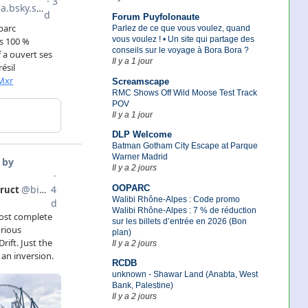
Forum Puyfolonaute
Parlez de ce que vous voulez, quand
vous voulez ! • Un site qui partage des
conseils sur le voyage à Bora Bora ?
Il y a 1 jour
Screamscape
RMC Shows Off Wild Moose Test Track
POV
Il y a 1 jour
DLP Welcome
Batman Gotham City Escape at Parque
Warner Madrid
Il y a 2 jours
OOPARC
Walibi Rhône-Alpes : Code promo
Walibi Rhône-Alpes : 7 % de réduction
sur les billets d’entrée en 2026 (Bon
plan)
Il y a 2 jours
RCDB
unknown - Shawar Land (Anabta, West
Bank, Palestine)
Il y a 2 jours