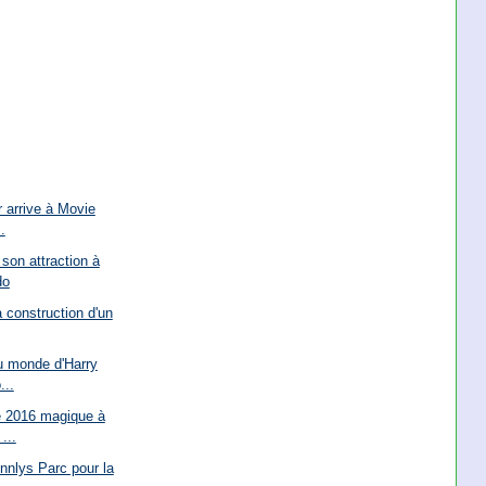
r arrive à Movie
.
son attraction à
do
a construction d'un
u monde d'Harry
...
é 2016 magique à
...
nnlys Parc pour la