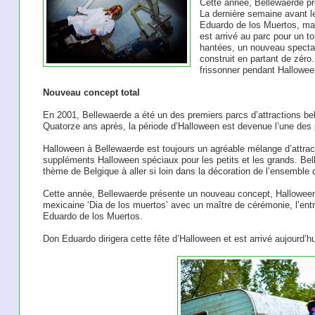
Cette année, Bellewaerde p
La dernière semaine avant l
Eduardo de los Muertos, maî
est arrivé au parc pour un t
hantées, un nouveau spectac
construit en partant de zéro.
frissonner pendant Hallowee
Nouveau concept total
En 2001, Bellewaerde a été un des premiers parcs d’attractions be
Quatorze ans après, la période d’Halloween est devenue l’une des 
Halloween à Bellewaerde est toujours un agréable mélange d’attrac
suppléments Halloween spéciaux pour les petits et les grands. Bel
thème de Belgique à aller si loin dans la décoration de l’ensemble 
Cette année, Bellewaerde présente un nouveau concept, Halloween 
mexicaine ‘Dia de los muertos’ avec un maître de cérémonie, l’e
Eduardo de los Muertos.
Don Eduardo dirigera cette fête d’Halloween et est arrivé aujourd’hu