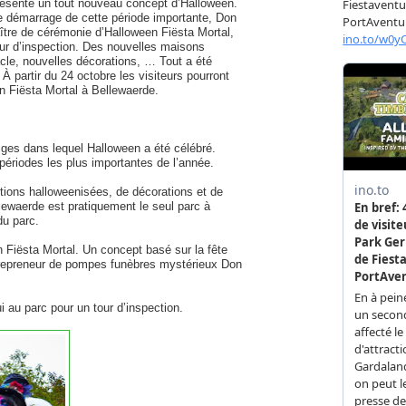
résente un tout nouveau concept d’Halloween.
e démarrage de cette période importante, Don
tre de cérémonie d’Halloween Fiësta Mortal,
our d’inspection. Des nouvelles maisons
le, nouvelles décorations, … Tout a été
 À partir du 24 octobre les visiteurs pourront
n Fiësta Mortal à Bellewaerde.
lges dans lequel Halloween a été célébré.
périodes les plus importantes de l’année.
tions halloweenisées, de décorations et de
lewaerde est pratiquement le seul parc à
du parc.
Fiësta Mortal. Un concept basé sur la fête
ntrepreneur de pompes funèbres mystérieux Don
i au parc pour un tour d’inspection.