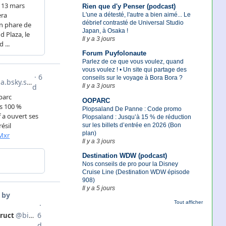
Rien que d'y Penser (podcast)
L'une a détesté, l'autre a bien aimé... Le
débrief contrasté de Universal Studio
Japan, à Osaka !
Il y a 3 jours
Forum Puyfolonaute
Parlez de ce que vous voulez, quand
vous voulez ! • Un site qui partage des
conseils sur le voyage à Bora Bora ?
Il y a 3 jours
OOPARC
Plopsaland De Panne : Code promo
Plopsaland : Jusqu’à 15 % de réduction
sur les billets d’entrée en 2026 (Bon
plan)
Il y a 3 jours
Destination WDW (podcast)
Nos conseils de pro pour la Disney
Cruise Line (Destination WDW épisode
908)
Il y a 5 jours
Tout afficher