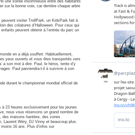
ti une soirée insomnieuse entre des habitants
er sur la bonne voie, car derrière chaque arbre
peuvent visiter TrollPark, un KidsPark fait à
, loin des créatures d’Halloween. Pour ceux qui
 enfants peuvent obtenir à l’entrée du parc un
monde en a déjà souffert. Habituellement,
es yeux ouverts et vous êtes transportés vers
a son mot à dire. Paul, le héros, tente d’y
ages. Paul parviendra-t-il à survivre à son
nde durant le championnat mondial officiel de
s à 23 heures exclusivement pour les jeunes
sive, nous vous réservons un grand nombre de
ns, des maisons hantées, des zones
n, Laurent Wéry, DJ Vinny et beaucoup plus.
moins 16 ans. Plus d’infos sur