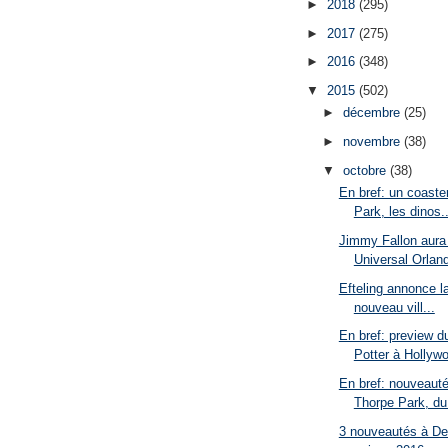
►
2018
(295)
►
2017
(275)
►
2016
(348)
▼
2015
(502)
►
décembre
(25)
►
novembre
(38)
▼
octobre
(38)
En bref: un coaste
Park, les dinos..
Jimmy Fallon aura 
Universal Orlan
Efteling annonce l
nouveau vill...
En bref: preview d
Potter à Hollywo
En bref: nouveaut
Thorpe Park, du 
3 nouveautés à De