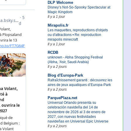
DLP Welcome
Disney’s Not-So-Spooky Spectacular at
Magic Kingdom
Il y a 1 jour
Mirapolis.fr
Les maquettes, reproductions d'objets
ou d'attractions • Re: reproduction
mirapolis minecraft
Il y a 1 jour
RCDB
unknown - Abha Shopping Festival
(Abha, 'Asir, Saudi Arabia)
Il y a 2 jours
Blog d'Europa-Park
Rafraîchissement garanti : découvrez les
aires de jeux aquatiques d’Europa-Park
Il y a 2 jours
ParquePlaza.net
Universal Orlando presenta su
celebración navideña del 14 de
noviembre de 2026 al 3 de enero de
2027, con nuevas festividades
navideñas en Universal Epic Universe
Il y a 2 jours