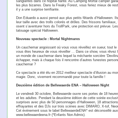
sanglantes dans ce hôpital hanté. Au Camping Mortal camper garan
les plus bizarres. Dans la Freaky Forest, vous feriez mieux de rest
il y a une surprise terrifiante.
Don Eduardo a aussi pensé aux plus petits fêtards d’Halloween. Ils 
leur taille avec des trolls colorés et drôles. Des frissons familiaux
osent s’aventurer hors du TrollPark, une protection est prévue. Les
tatouage spécial Halloween.
Nouveau spectacle : Mortal Nightmares
Un cauchemar angoissant où vous vous réveillez en sueur, tout le 
vous êtes heureux de vous réveiller … Dans ce show, vous rêvez l
un monde de cauchemar dans lequel la méchante sorcière ‘Devilina’ 
échapper, mais à chaque fois il rencontre d’autres funestes personn
cauchemar ?
Ce spectacle a été élu en 2012 meilleur spectacle d’illusion au mo
magie. Donc, vivement recommandé pour toute la famille !
Deuxième édition de Bellewaerde ENA – Halloween Night
Le vendredi 30 octobre, Bellewaerde ouvre ses portes de 18 heure
et les adultes. Pendant la deuxième édition de cette soirée exclu
surprises avec plus de 50 personnages d’Halloween, 18 attractio
effrayantes et des DJs sur trois scènes avec DIMARO, X-tof, Neo
Cet événement sous le label BellewaerdeENA* est déconseillé aux 
www.bellewaerdeena.fr (*Enfants Non Admis).