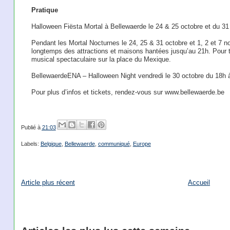
Pratique
Halloween Fiësta Mortal à Bellewaerde le 24 & 25 octobre et du 3
Pendant les Mortal Nocturnes le 24, 25 & 31 octobre et 1, 2 et 7 n
longtemps des attractions et maisons hantées jusqu’au 21h. Pour term
musical spectaculaire sur la place du Mexique.
BellewaerdeENA – Halloween Night vendredi le 30 octobre du 18h 
Pour plus d’infos et tickets, rendez-vous sur www.bellewaerde.be
Publié à
21:03
Labels:
Belgique
,
Bellewaerde
,
communiqué
,
Europe
Article plus récent
Accueil