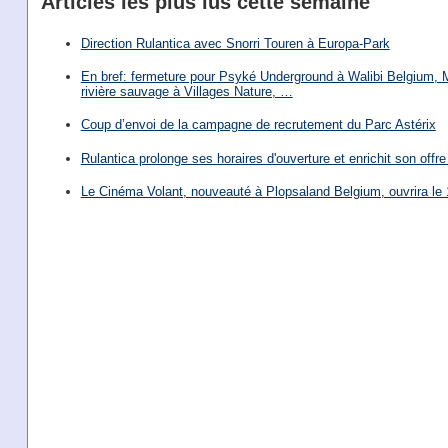
Articles les plus lus cette semaine
Direction Rulantica avec Snorri Touren à Europa-Park
En bref: fermeture pour Psyké Underground à Walibi Belgium, Mi
rivière sauvage à Villages Nature, …
Coup d’envoi de la campagne de recrutement du Parc Astérix
Rulantica prolonge ses horaires d'ouverture et enrichit son offre 
Le Cinéma Volant, nouveauté à Plopsaland Belgium, ouvrira le