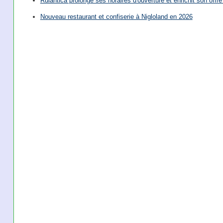
Rulantica prolonge ses horaires d'ouverture et enrichit son offre 
Nouveau restaurant et confiserie à Nigloland en 2026