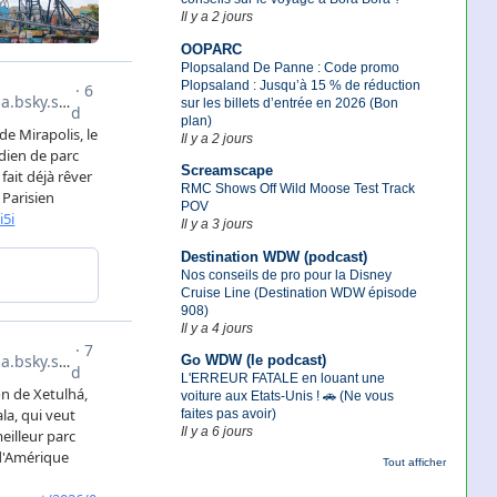
Il y a 2 jours
OOPARC
Plopsaland De Panne : Code promo
Plopsaland : Jusqu’à 15 % de réduction
sur les billets d’entrée en 2026 (Bon
plan)
Il y a 2 jours
Screamscape
RMC Shows Off Wild Moose Test Track
POV
Il y a 3 jours
Destination WDW (podcast)
Nos conseils de pro pour la Disney
Cruise Line (Destination WDW épisode
908)
Il y a 4 jours
Go WDW (le podcast)
L'ERREUR FATALE en louant une
voiture aux Etats-Unis ! 🚗 (Ne vous
faites pas avoir)
Il y a 6 jours
Tout afficher