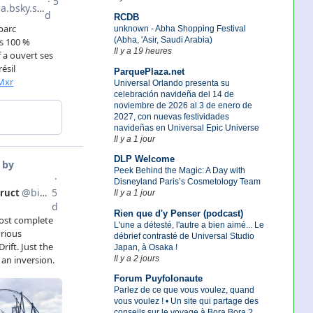
RCDB
unknown - Abha Shopping Festival
(Abha, 'Asir, Saudi Arabia)
Il y a 19 heures
ParquePlaza.net
Universal Orlando presenta su
celebración navideña del 14 de
noviembre de 2026 al 3 de enero de
2027, con nuevas festividades
navideñas en Universal Epic Universe
Il y a 1 jour
DLP Welcome
Peek Behind the Magic: A Day with
Disneyland Paris’s Cosmetology Team
Il y a 1 jour
Rien que d'y Penser (podcast)
L'une a détesté, l'autre a bien aimé... Le
débrief contrasté de Universal Studio
Japan, à Osaka !
Il y a 2 jours
Forum Puyfolonaute
Parlez de ce que vous voulez, quand
vous voulez ! • Un site qui partage des
conseils sur le voyage à Bora Bora ?