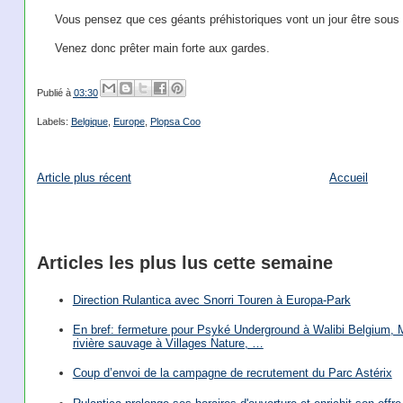
Vous pensez que ces géants préhistoriques vont un jour être sous 
Venez donc prêter main forte aux gardes.
Publié à
03:30
Labels:
Belgique
,
Europe
,
Plopsa Coo
Article plus récent
Accueil
Articles les plus lus cette semaine
Direction Rulantica avec Snorri Touren à Europa-Park
En bref: fermeture pour Psyké Underground à Walibi Belgium, Mi
rivière sauvage à Villages Nature, …
Coup d’envoi de la campagne de recrutement du Parc Astérix