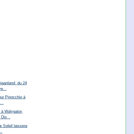
jaanland: du 24
e...
our Pinocchio à
...
 à Walygator,
Dis...
 Soleil laissera
..