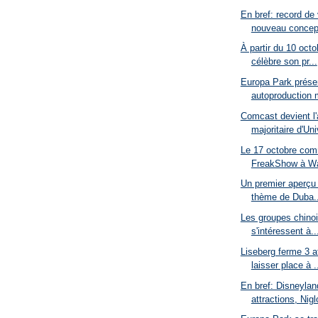
En bref: record de 
nouveau concept
À partir du 10 octo
célèbre son pr...
Europa Park prése
autoproduction 
Comcast devient l'
majoritaire d'Uni
Le 17 octobre com
FreakShow à Wa
Un premier aperçu 
thème de Duba..
Les groupes chino
s'intéressent à..
Liseberg ferme 3 a
laisser place à .
En bref: Disneyla
attractions, Niglo