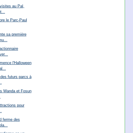
visites au Pal,
...
bre le Parc-Paul
nte sa première
mu...
actionnaire
ver...
mence l'Halloween
l...
des futurs parcs à
.
is Wanda et Fosun
.
ttractions pour
..
nd ferme des
la...