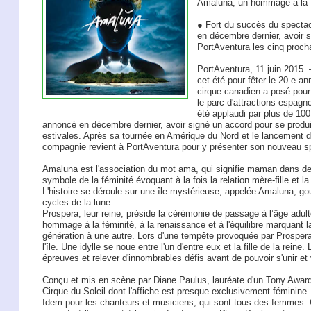
Amaluna, un hommage à la f
● Fort du succès du spectac
en décembre dernier, avoir s
PortAventura les cinq proch
PortAventura, 11 juin 2015.
cet été pour fêter le 20 e an
cirque canadien a posé pour
le parc d'attractions espagn
été applaudi par plus de 100
annoncé en décembre dernier, avoir signé un accord pour se produi
estivales. Après sa tournée en Amérique du Nord et le lancement 
compagnie revient à PortAventura pour y présenter son nouveau s
Amaluna est l'association du mot ama, qui signifie maman dans de
symbole de la féminité évoquant à la fois la relation mère-fille et l
L'histoire se déroule sur une île mystérieuse, appelée Amaluna, g
cycles de la lune.
Prospera, leur reine, préside la cérémonie de passage à l’âge adulte
hommage à la féminité, à la renaissance et à l'équilibre marquant 
génération à une autre. Lors d'une tempête provoquée par Prospe
l'île. Une idylle se noue entre l'un d'entre eux et la fille de la rein
épreuves et relever d'innombrables défis avant de pouvoir s'unir et
Conçu et mis en scène par Diane Paulus, lauréate d'un Tony Award
Cirque du Soleil dont l'affiche est presque exclusivement féminine.
Idem pour les chanteurs et musiciens, qui sont tous des femmes. 