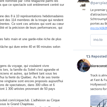
mment nommée par Time Magazine parmi les
is que ce spectacle soit entièrement centré sur
cune des 8 à 10 représentations hebdomadaires
alent des 114 membres de la troupe qui rendent
férentes. Ce sont ces artistes qui sont au cœur
ité et la précision de leurs performances, qui
 faits main et une garde-robe riche de plus
 tâche qui dure entre 40 et 90 minutes selon
e gens du voyage, qui voulaient vivre
lors, la famille du Soleil s'est agrandie et
ciens et autres, qui brillent tant sous les
hui la fierté du Québec. Au fil de ses trente
ne vingtaine sont encore proposés aujourd'hui
ons de spectateurs, dans 300 villes et 6
ont 1 300 artistes provenant de 50 pays
soleil.com/cirqueclub. L'adhésion au Cirque
 sous le Grand Chapiteau.