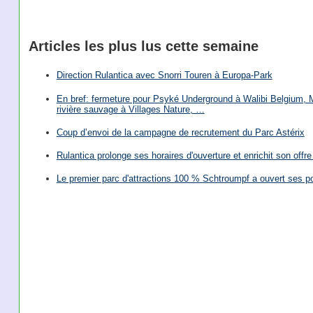
Articles les plus lus cette semaine
Direction Rulantica avec Snorri Touren à Europa-Park
En bref: fermeture pour Psyké Underground à Walibi Belgium, Mi
rivière sauvage à Villages Nature, …
Coup d’envoi de la campagne de recrutement du Parc Astérix
Rulantica prolonge ses horaires d'ouverture et enrichit son offre 
Le premier parc d'attractions 100 % Schtroumpf a ouvert ses po