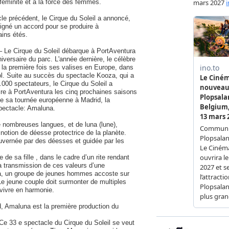
éminité et à la force des femmes.
le précédent, le Cirque du Soleil a annoncé,
igné un accord pour se produire à
ains étés.
 – Le Cirque du Soleil débarque à PortAventura
niversaire du parc. L'année dernière, le célèbre
 la première fois ses valises en Europe, dans
ol. Suite au succès du spectacle Kooza, qui a
.000 spectateurs, le Cirque du Soleil a
re à PortAventura les cinq prochaines saisons
de sa tournée européenne à Madrid, la
pectacle: Amaluna.
 nombreuses langues, et de luna (lune),
a notion de déesse protectrice de la planète.
ouvernée par des déesses et guidée par les
 de sa fille , dans le cadre d’un rite rendant
la transmission de ces valeurs d’une
ra, un groupe de jeunes hommes accoste sur
e. Le jeune couple doit surmonter de multiples
 vivre en harmonie.
, Amaluna est la première production du
Ce 33 e spectacle du Cirque du Soleil se veut