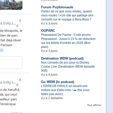
Forum Puyfolonaute
Parlez de ce que vous voulez, quand
vous voulez ! • Un site qui partage des
conseils sur le voyage à Bora Bora ?
Il y a 3 jours
OOPARC
Plopsaland De Panne : Code promo
Plopsaland : Jusqu’à 15 % de réduction
sur les billets d’entrée en 2026 (Bon
plan)
Il y a 3 jours
Destination WDW (podcast)
Nos conseils de pro pour la Disney
Cruise Line (Destination WDW épisode
908)
Il y a 4 jours
Go WDW (le podcast)
L'ERREUR FATALE en louant une
voiture aux Etats-Unis ! 🚗 (Ne vous
faites pas avoir)
Il y a 1 semaine
Tout afficher