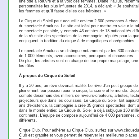
une ode à l'œuvre et à la voix des femmes. Diane Paulus, réce
personnalités les plus influentes de 2014, a déclaré: « Je souhaita
les femmes et qu’il fasse d’elles des héroïnes. »
Le Cirque du Soleil peut accueillir environ 2 600 personnes à cha
du spectacle Amaluna. Le site est idéal pour mettre en valeur le t
ce spectacle possible, y compris 46 artistes de 13 nationalités dif
de la réussite des spectacles de la compagnie, réputés pour la qual
conjuguent la tradition du cirque à de magnifiques chorégraphies.
Le spectacle Amaluna se distingue notamment par les 300 costumes
de 1 000 éléments, avec accessoires, perruques et chaussures.
De plus, les artistes sont en charge de leur propre maquillage, une
les rôles.
À propos du Cirque du Soleil
Il y a 30 ans, un rêve devenait réalité. Le rêve d'un petit groupe d
pleinement leur passion pour le cirque, la scène et le monde. Depuis 
compte désormais des milliers de rêveurs-créateurs, artistes, techni
projecteurs que dans les coulisses. Le Cirque du Soleil fait aujourd'
ans d'existence, la compagnie a créé 35 grands spectacles, dont u
dans le monde entier. Le Cirque du Soleil a déjà subjugué 150 milli
continents. L'équipe se compose aujourd'hui de 4 000 personnes, d
différents.
Cirque Club. Pour adhérer au Cirque Club, surfez sur www.cirquedu
Club est gratuite et vous permet de réserver les meilleures places