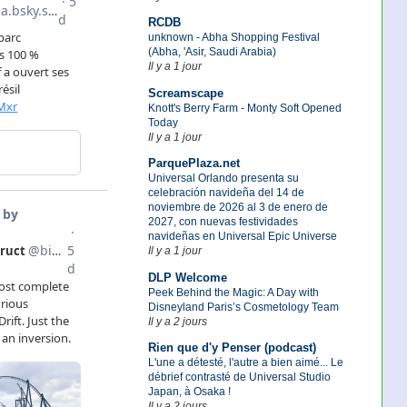
RCDB
unknown - Abha Shopping Festival
(Abha, 'Asir, Saudi Arabia)
Il y a 1 jour
Screamscape
Knott's Berry Farm - Monty Soft Opened
Today
Il y a 1 jour
ParquePlaza.net
Universal Orlando presenta su
celebración navideña del 14 de
noviembre de 2026 al 3 de enero de
2027, con nuevas festividades
navideñas en Universal Epic Universe
Il y a 1 jour
DLP Welcome
Peek Behind the Magic: A Day with
Disneyland Paris’s Cosmetology Team
Il y a 2 jours
Rien que d'y Penser (podcast)
L'une a détesté, l'autre a bien aimé... Le
débrief contrasté de Universal Studio
Japan, à Osaka !
Il y a 2 jours