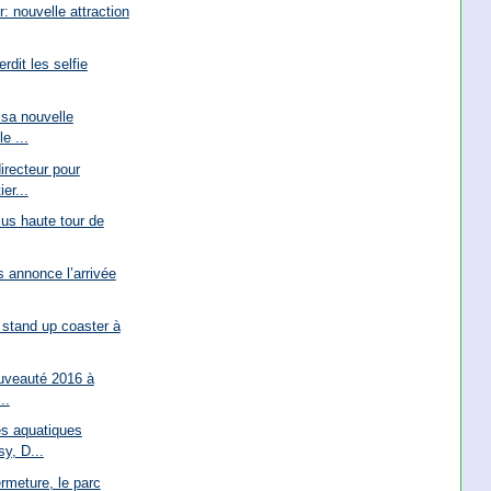
 nouvelle attraction
rdit les selfie
 sa nouvelle
e ...
irecteur pour
er...
lus haute tour de
 annonce l’arrivée
 stand up coaster à
ouveauté 2016 à
..
és aquatiques
y, D...
rmeture, le parc