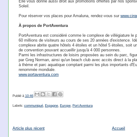
Elle vous donne aussi droit aux promotions offertes par nos spons
Soleil.
Pour réserver vos places pour Amaluna, rendez-vous sur
www.cirq
À propos de PortAventura
PortAventura est considéré comme le complexe de villégiature le plu
60 millions de visiteurs au cours de ses 20 années d'existence. Id
complexe abrite quatre hôtels 4 étoiles et un hôtel 5 étoiles, soit 
de convention pouvant accueillir jusqu'à 4 000 personnes.
Parmi les infrastructures de loisirs proposées au sein du parc, fig
par Greg Norman, ainsi qu'un beach club avec accès direct à la pl
à thème et parc aquatique comptant parmi les plus importants d'Eu
renommée mondiale.
www.portaventura.com
Publié à
10:46
Labels:
communiqué
,
Espagne
,
Europe
,
Port Aventura
Article plus récent
Accueil