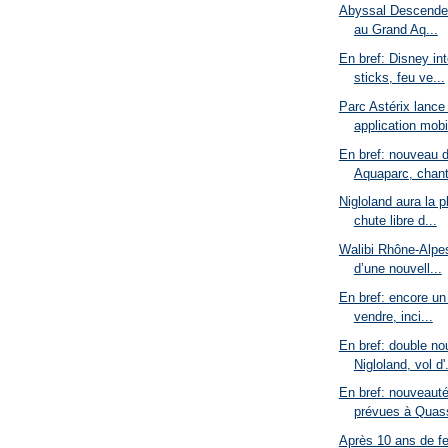
Abyssal Descender:
au Grand Aq...
En bref: Disney inte
sticks, feu ve...
Parc Astérix lance
application mobil
En bref: nouveau d
Aquaparc, chanti
Nigloland aura la p
chute libre d...
Walibi Rhône-Alpes
d’une nouvell...
En bref: encore un
vendre, inci...
En bref: double n
Nigloland, vol d'.
En bref: nouveaut
prévues à Quass
Après 10 ans de fe