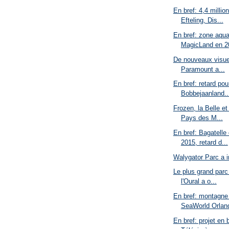
En bref: 4,4 millio
Efteling, Dis...
En bref: zone aqu
MagicLand en 20
De nouveaux visuel
Paramount a...
En bref: retard po
Bobbejaanland..
Frozen, la Belle et
Pays des M...
En bref: Bagatelle
2015, retard d...
Walygator Parc a 
Le plus grand parc
l'Oural a o...
En bref: montagne 
SeaWorld Orland
En bref: projet en 