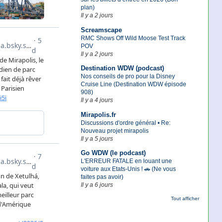
plan)
Il y a 2 jours
Screamscape
RMC Shows Off Wild Moose Test Track
POV
Il y a 2 jours
Destination WDW (podcast)
Nos conseils de pro pour la Disney
Cruise Line (Destination WDW épisode
908)
Il y a 4 jours
Mirapolis.fr
Discussions d'ordre général • Re:
Nouveau projet mirapolis
Il y a 5 jours
Go WDW (le podcast)
L'ERREUR FATALE en louant une
voiture aux Etats-Unis ! 🚗 (Ne vous
faites pas avoir)
Il y a 6 jours
Tout afficher