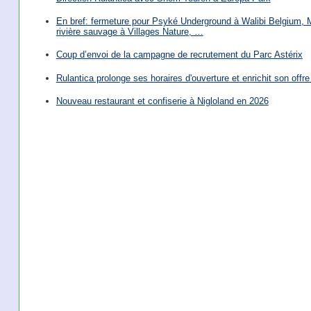
En bref: fermeture pour Psyké Underground à Walibi Belgium, Mi
rivière sauvage à Villages Nature, …
Coup d’envoi de la campagne de recrutement du Parc Astérix
Rulantica prolonge ses horaires d'ouverture et enrichit son offre 
Nouveau restaurant et confiserie à Nigloland en 2026