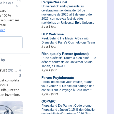
ParquePlaza.net
Universal Orlando presenta su
celebración navideña del 14 de
noviembre de 2026 al 3 de enero de
2027, con nuevas festividades
navideñas en Universal Epic Universe
Il y a 1 jour
DLP Welcome
Peek Behind the Magic: A Day with
Disneyland Paris’s Cosmetology Team
Il y a 1 jour
Rien que d'y Penser (podcast)
L'une a détesté, l'autre a bien aimé... Le
débrief contrasté de Universal Studio
Japan, à Osaka !
Il y a 1 jour
Forum Puyfolonaute
Parlez de ce que vous voulez, quand
vous voulez ! • Un site qui partage des
conseils sur le voyage à Bora Bora ?
Il y a 2 jours
OOPARC
Plopsaland De Panne : Code promo
Plopsaland : Jusqu’à 15 % de réduction
sur les billets d’entrée en 2026 (Bon