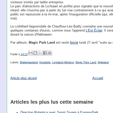
visiteurs invités par ladite entreprise.
Le parc d'attractions de Lichtaart en profite pour signaler que la nouv
retard: elle n'ouvrira pas à partir du 1er mai contrairement à ce qui 
public est repoussée à la mi-mai, après l'inauguration officielle (qui, e
mai).
Le corbillard hippomobile de Chauffour-Lès-Bailly connaitre une nouvell
quelques centaines d'euros, comme nous l'apprend
L'Est Éclair
. Il se
durant la saison d'Halloween.
Par ailleurs,
Magic Park Land
est resté
fermé
lundi 27 avril "suite au 
Publié à
14:13
Labels:
Bobbejaanland
,
Knoebels
,
Legoland Windsor
,
Magic Park Land
,
Nigloland
Article plus récent
Accueil
Articles les plus lus cette semaine
Direction Rulantica avec Snorri Touren à Europa-Park