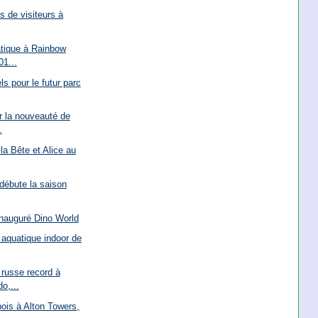
ns de visiteurs à
atique à Rainbow
1...
s pour le futur parc
ur la nouveauté de
.
 la Bête et Alice au
 débute la saison
inauguré Dino World
 aquatique indoor de
russe record à
o,...
bois à Alton Towers,