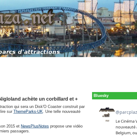
Bluesky
igloland achète un corbillard et +
raction qui sera un Disk'O Coaster construit par
lire sur
ThemeParks-UK
. Une telle nouveauté
son 2015 et
NewsPlusNotes
propose une vidéo
emiers passagers.