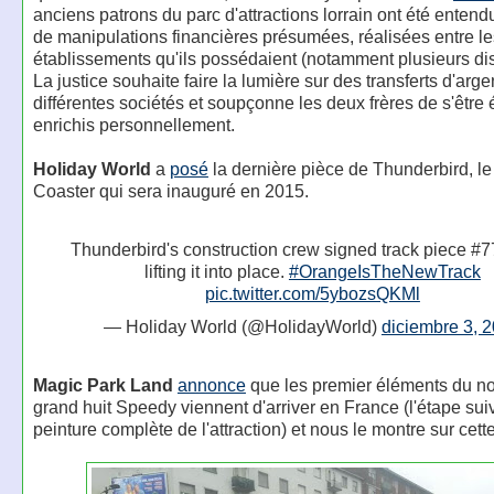
anciens patrons du parc d'attractions lorrain ont été entend
de manipulations financières présumées, réalisées entre les
établissements qu'ils possédaient (notamment plusieurs di
La justice souhaite faire la lumière sur des transferts d'arge
différentes sociétés et soupçonne les deux frères de s'être
enrichis personnellement.
Holiday World
a
posé
la dernière pièce de Thunderbird, l
Coaster qui sera inauguré en 2015.
Thunderbird's construction crew signed track piece #7
lifting it into place.
#OrangeIsTheNewTrack
pic.twitter.com/5ybozsQKMl
— Holiday World (@HolidayWorld)
diciembre 3, 
Magic Park Land
annonce
que les premier éléments du n
grand huit Speedy viennent d'arriver en France (l'étape sui
peinture complète de l'attraction) et nous le montre sur cett