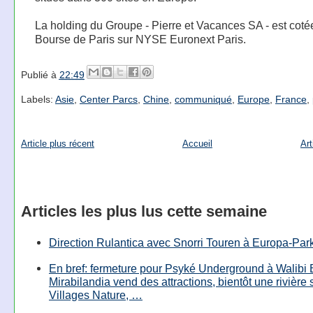
La holding du Groupe - Pierre et Vacances SA - est cotée
Bourse de Paris sur NYSE Euronext Paris.
Publié à
22:49
Labels:
Asie
,
Center Parcs
,
Chine
,
communiqué
,
Europe
,
France
,
Article plus récent
Accueil
Art
Articles les plus lus cette semaine
Direction Rulantica avec Snorri Touren à Europa-Par
En bref: fermeture pour Psyké Underground à Walibi 
Mirabilandia vend des attractions, bientôt une rivière
Villages Nature, …