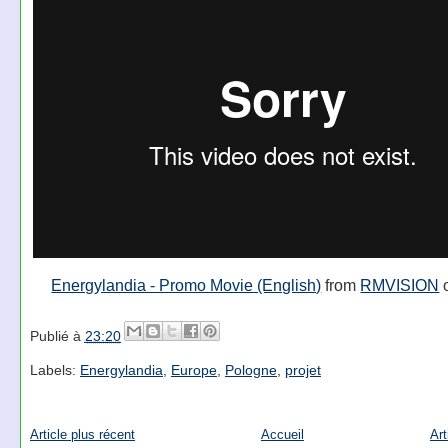
Energylandia - Promo Movie (English)
from
RMVISION
Publié à
23:20
Labels:
Energylandia
,
Europe
,
Pologne
,
projet
Article plus récent
Accueil
Art