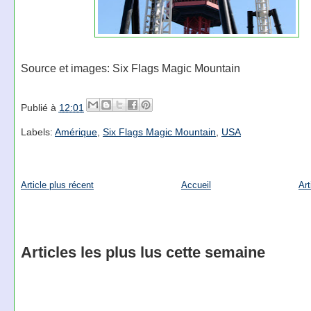
Source et images: Six Flags Magic Mountain
Publié à
12:01
Labels:
Amérique
,
Six Flags Magic Mountain
,
USA
Article plus récent
Accueil
Art
Articles les plus lus cette semaine