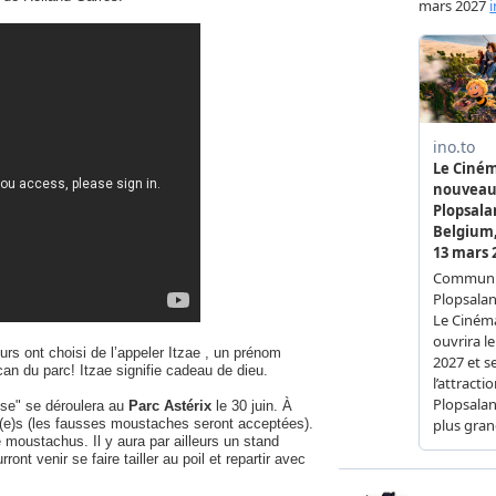
urs ont choisi de l’appeler Itzae , un prénom
acan du parc! Itzae signifie cadeau de dieu.
se" se déroulera au
Parc Astérix
le 30 juin. À
u(e)s (les fausses moustaches seront acceptées).
 moustachus. Il y aura par ailleurs un stand
t venir se faire tailler au poil et repartir avec