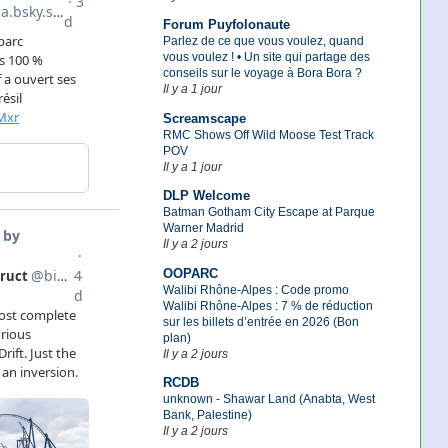
Forum Puyfolonaute
Parlez de ce que vous voulez, quand
vous voulez ! • Un site qui partage des
conseils sur le voyage à Bora Bora ?
Il y a 1 jour
Screamscape
RMC Shows Off Wild Moose Test Track
POV
Il y a 1 jour
DLP Welcome
Batman Gotham City Escape at Parque
Warner Madrid
Il y a 2 jours
OOPARC
Walibi Rhône-Alpes : Code promo
Walibi Rhône-Alpes : 7 % de réduction
sur les billets d’entrée en 2026 (Bon
plan)
Il y a 2 jours
RCDB
unknown - Shawar Land (Anabta, West
Bank, Palestine)
Il y a 2 jours