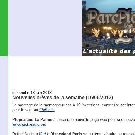
dimanche 16 juin 2013
Nouvelles brèves de la semaine (16/06/2013)
Le montage de la montagne russe à 10 inversions, construite par Int
peut le voir sur
CWFans
.
Plopsaland La Panne
a lancé une nouvelle page web pour ses nouvea
www.wickieland.be
.
Rafael Nadal a
fêté
à
Disneyland Paris
sa huitème victoire au tournoi