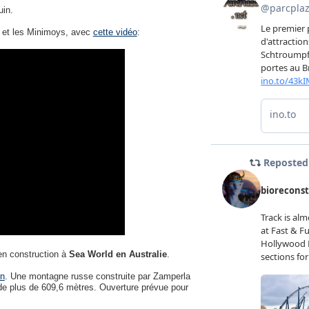
uin.
r et les Minimoys, avec
cette vidéo
:
en construction à
Sea World en Australie
.
rn
. Une montagne russe construite par Zamperla
 de plus de 609,6 mètres. Ouverture prévue pour