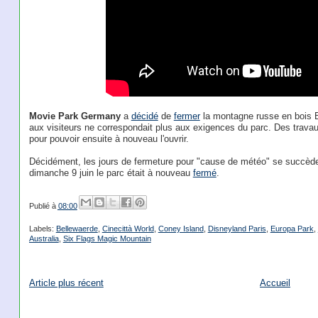
Movie Park Germany
a
décidé
de
fermer
la montagne russe en bois Ban
aux visiteurs ne correspondait plus aux exigences du parc. Des travaux
pour pouvoir ensuite à nouveau l'ouvrir.
Décidément, les jours de fermeture pour "cause de météo" se succèd
dimanche 9 juin le parc était à nouveau
fermé
.
Publié à
08:00
Labels:
Bellewaerde
,
Cinecittà World
,
Coney Island
,
Disneyland Paris
,
Europa Park
,
Australia
,
Six Flags Magic Mountain
Article plus récent
Accueil