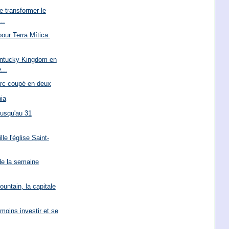
e transformer le
..
our Terra Mítica:
entucky Kingdom en
...
arc coupé en deux
nia
jusqu'au 31
le l'église Saint-
de la semaine
untain, la capitale
 moins investir et se