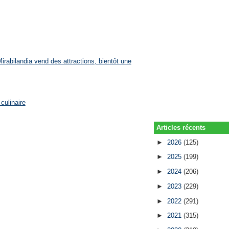
rabilandia vend des attractions, bientôt une
culinaire
Articles récents
►
2026
(125)
►
2025
(199)
►
2024
(206)
►
2023
(229)
►
2022
(291)
►
2021
(315)