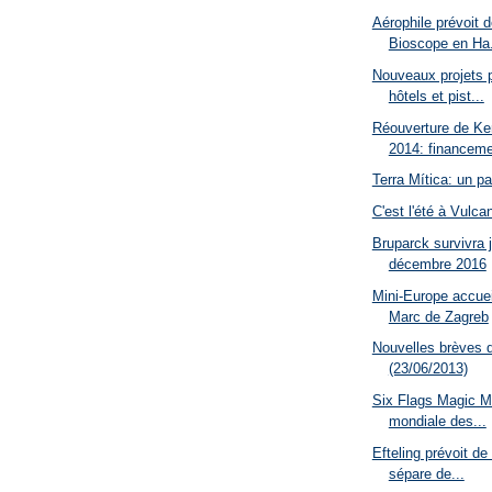
Aérophile prévoit d
Bioscope en Ha.
Nouveaux projets p
hôtels et pist...
Réouverture de K
2014: financeme
Terra Mítica: un p
C'est l'été à Vulca
Bruparck survivra 
décembre 2016
Mini-Europe accueil
Marc de Zagreb
Nouvelles brèves 
(23/06/2013)
Six Flags Magic Mo
mondiale des...
Efteling prévoit de
sépare de...