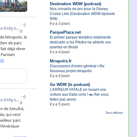
Destination WDW (podcast)
Nos conseils de pro pour la Disney
Cruise Line (Destination WDW épisode
908)
Il y a 3 jours
ParquePlaza.net
El primer parque temático totalmente
dedicado a los Pitufos ha abierto sus
puertas en Brasil
Il y a 4 jours
Mirapolis.fr
Discussions d'ordre général • Re:
Nouveau projet mirapolis
Il y a 4 jours
Go WDW (le podcast)
L'ERREUR FATALE en louant une
voiture aux Etats-Unis ! 🚗 (Ne vous
faites pas avoir)
Il y a 5 jours
Tout afficher