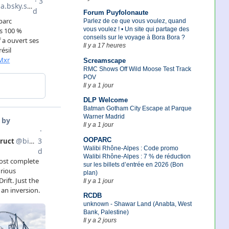
Forum Puyfolonaute
Parlez de ce que vous voulez, quand
vous voulez ! • Un site qui partage des
conseils sur le voyage à Bora Bora ?
Il y a 17 heures
Screamscape
RMC Shows Off Wild Moose Test Track
POV
Il y a 1 jour
DLP Welcome
Batman Gotham City Escape at Parque
Warner Madrid
Il y a 1 jour
OOPARC
Walibi Rhône-Alpes : Code promo
Walibi Rhône-Alpes : 7 % de réduction
sur les billets d’entrée en 2026 (Bon
plan)
Il y a 1 jour
RCDB
unknown - Shawar Land (Anabta, West
Bank, Palestine)
Il y a 2 jours