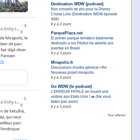
Destination WDW (podcast)
Nos conseils de pro pour la Disney
Cruise Line (Destination WDW épisode
908)
Il y a 2 jours
ParquePlaza.net
El primer parque temático totalmente
dedicado a los Pitufos ha abierto sus
puertas en Brasil
Il y a 3 jours
Mirapolis.fr
Discussions d'ordre général • Re:
Nouveau projet mirapolis
Il y a 3 jours
Go WDW (le podcast)
L'ERREUR FATALE en louant une
voiture aux Etats-Unis ! 🚗 (Ne vous
faites pas avoir)
Il y a 5 jours
Tout afficher