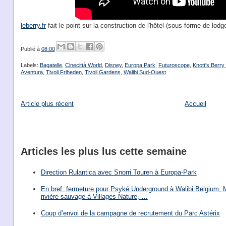
leberry.fr
fait le point sur la construction de l'hôtel (sous forme de lod
Publié à
08:00
Labels:
Bagatelle
,
Cinecittà World
,
Disney
,
Europa Park
,
Futuroscope
,
Knott's Berr
Aventura
,
Tivoli Friheden
,
Tivoli Gardens
,
Walibi Sud-Ouest
Article plus récent
Accueil
Articles les plus lus cette semaine
Direction Rulantica avec Snorri Touren à Europa-Park
En bref: fermeture pour Psyké Underground à Walibi Belgium, Mi
rivière sauvage à Villages Nature, …
Coup d’envoi de la campagne de recrutement du Parc Astérix