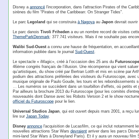
Disney a
annoncé
l'incorporation, dans l'attraction Pirates of the Cari
sirènes du film “Pirates of the Caribbean: On Stranger Tides".
Le parc
Legoland
qui se construira
à Nagoya
au
Japon
devrait ouvri
Le parc danois
Tivoli Friheden
a eu un nombre record de visites cett
ThemeParkDenmark
: 377.741 visiteurs. Mais il ne souhaite pas encor
Walibi Sud-Ouest
a connu une hause de fréquentation, en accueillant
information publiée dans le journal
Sud-Ouest
.
Le spectacle « iMagic», créé à l’occasion des 25 ans du
Futuroscop
46ème congrès français de l’illusion. Une récompense qui vient saluer l
qu’artistiques, du show créé par Bertran Lotth et mis en scène par Arth
podium des attractions préférées des visiteurs du Futuroscope, avec u
musique originale de Paulo Goude, les tours et les rebondissements se 
… Les numéros se succèdent dans un tourbillon d’effets, où petits et 
Par ailleurs la brochure 2013 du Futuroscope (pour les comités d'entrep
nouveautés dont Danse avec les Robots Version 2 et le show noctur
officiel du Futuroscope
pour le lien.
Universal Studios Japan
, qui est ouvert depuis mars 2001, a reçu l
lire sur
Japan Today
.
Disney
annonce
l'acquisition de Lucasfilm, ce qui inclut notamment l
nouvelles attractions Star Wars
devraient
arriver dans les parcs Disney
mini-land Star Wars à Disneyland Paris). Et il y aura un nouveau film