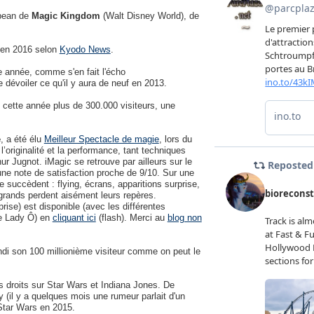
bbean de
Magic Kingdom
(Walt Disney World), de
r en 2016 selon
Kyodo News
.
e année, comme s'en fait l'écho
e dévoiler ce qu'il y aura de neuf en 2013.
 cette année plus de 300.000 visiteurs, une
e
, a été élu
Meilleur Spectacle de magie
, lors du
’originalité et la performance, tant techniques
ur Jugnot. iMagic se retrouve par ailleurs sur le
ne note de satisfaction proche de 9/10. Sur une
succèdent : flying, écrans, apparitions surprise,
grands perdent aisément leurs repères.
rise) est disponible (avec les différentes
ne Lady Ô) en
cliquant ici
(flash). Merci au
blog non
undi son 100 millionième visiteur comme on peut le
es droits sur Star Wars et Indiana Jones. De
 (il y a quelques mois une rumeur parlait d'un
 Star Wars en 2015.