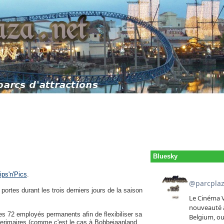
Bluesky
ips'n'Pics
.
portes durant les trois derniers jours de la saison
es 72 employés permanents afin de flexibiliser sa
 interimaires (comme c'est le cas à Bobbejaanland,