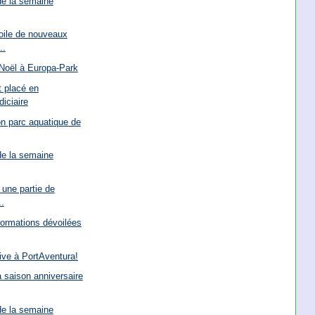
de la semaine
oile de nouveaux
..
 Noël à Europa-Park
t placé en
iciaire
n parc aquatique de
de la semaine
 une partie de
..
ormations dévoilées
rive à PortAventura!
a saison anniversaire
de la semaine