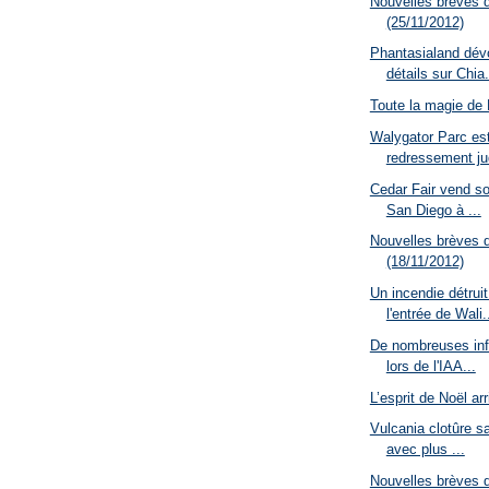
Nouvelles brèves 
(25/11/2012)
Phantasialand dév
détails sur Chia.
Toute la magie de
Walygator Parc es
redressement jud
Cedar Fair vend so
San Diego à ...
Nouvelles brèves 
(18/11/2012)
Un incendie détruit
l'entrée de Wali.
De nombreuses inf
lors de l'IAA...
L’esprit de Noël ar
Vulcania clotûre s
avec plus ...
Nouvelles brèves 