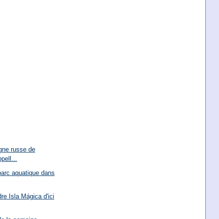
gne russe de
pell...
parc aquatique dans
re Isla Mágica d'ici