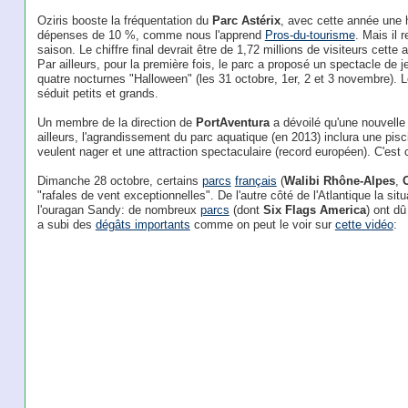
Oziris booste la fréquentation du
Parc Astérix
, avec cette année une 
dépenses de 10 %, comme nous l'apprend
Pros-du-tourisme
. Mais il 
saison. Le chiffre final devrait être de 1,72 millions de visiteurs cette an
Par ailleurs, pour la première fois, le parc a proposé un spectacle de j
quatre nocturnes "Halloween" (les 31 octobre, 1er, 2 et 3 novembre). L
séduit petits et grands.
Un membre de la direction de
PortAventura
a dévoilé qu'une nouvelle
ailleurs, l'agrandissement du parc aquatique (en 2013) inclura une pis
veulent nager et une attraction spectaculaire (record européen). C'est 
Dimanche 28 octobre, certains
parcs
français
(
Walibi Rhône-Alpes
,
"rafales de vent exceptionnelles". De l'autre côté de l'Atlantique la si
l'ouragan Sandy: de nombreux
parcs
(dont
Six Flags America
) ont d
a subi des
dégâts importants
comme on peut le voir sur
cette vidéo
: