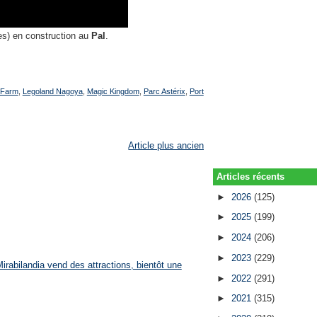
ges) en construction au
Pal
.
y Farm
,
Legoland Nagoya
,
Magic Kingdom
,
Parc Astérix
,
Port
Article plus ancien
Articles récents
►
2026
(125)
►
2025
(199)
►
2024
(206)
►
2023
(229)
rabilandia vend des attractions, bientôt une
►
2022
(291)
►
2021
(315)