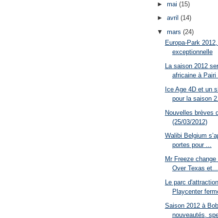
►
mai
(15)
►
avril
(14)
▼
mars
(24)
Europa-Park 2012,
exceptionnelle
La saison 2012 se
africaine à Pairi 
Ice Age 4D et un 
pour la saison 2.
Nouvelles brèves 
(25/03/2012)
Walibi Belgium s’a
portes pour ...
Mr Freeze change 
Over Texas et...
Le parc d'attraction
Playcenter ferme
Saison 2012 à Bob
nouveautés, spe