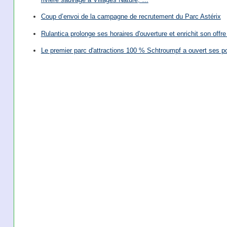
Coup d’envoi de la campagne de recrutement du Parc Astérix
Rulantica prolonge ses horaires d'ouverture et enrichit son offre 
Le premier parc d'attractions 100 % Schtroumpf a ouvert ses po