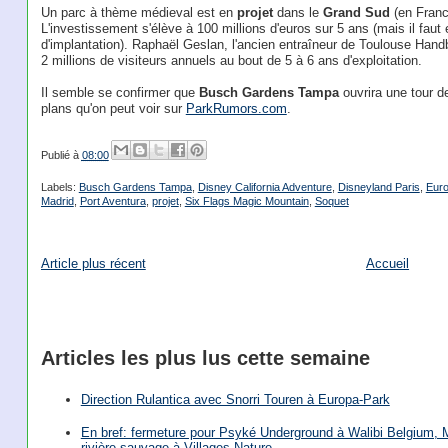
Un parc à thème médieval est en
projet
dans le
Grand Sud
(en Fran
L'investissement s'élève à 100 millions d'euros sur 5 ans (mais il faut 
d'implantation). Raphaël Geslan, l'ancien entraîneur de Toulouse Handball
2 millions de visiteurs annuels au bout de 5 à 6 ans d'exploitation.
Il semble se confirmer que
Busch Gardens Tampa
ouvrira une tour d
plans qu'on peut voir sur
ParkRumors.com
.
Publié à
08:00
Labels:
Busch Gardens Tampa
,
Disney California Adventure
,
Disneyland Paris
,
Euro
Madrid
,
Port Aventura
,
projet
,
Six Flags Magic Mountain
,
Soquet
Article plus récent
Accueil
Articles les plus lus cette semaine
Direction Rulantica avec Snorri Touren à Europa-Park
En bref: fermeture pour Psyké Underground à Walibi Belgium, Mi
rivière sauvage à Villages Nature, …