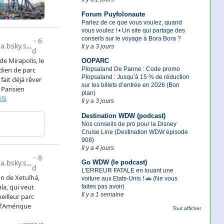
Forum Puyfolonaute
Parlez de ce que vous voulez, quand
vous voulez ! • Un site qui partage des
conseils sur le voyage à Bora Bora ?
Il y a 3 jours
OOPARC
Plopsaland De Panne : Code promo
Plopsaland : Jusqu’à 15 % de réduction
sur les billets d’entrée en 2026 (Bon
plan)
Il y a 3 jours
Destination WDW (podcast)
Nos conseils de pro pour la Disney
Cruise Line (Destination WDW épisode
908)
Il y a 4 jours
Go WDW (le podcast)
L'ERREUR FATALE en louant une
voiture aux Etats-Unis ! 🚗 (Ne vous
faites pas avoir)
Il y a 1 semaine
Tout afficher