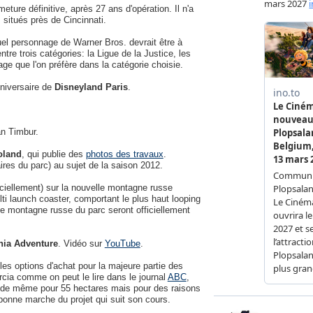
eture définitive, après 27 ans d'opération. Il n'a
 situés près de Cincinnati.
el personnage de Warner Bros. devrait être à
ntre trois catégories: la Ligue de la Justice, les
e que l'on préfère dans la catégorie choisie.
niversaire de
Disneyland Paris
.
n Timbur.
oland
, qui publie des
photos des travaux
.
aires du parc) au sujet de la saison 2012.
ciellement) sur la nouvelle montagne russe
lti launch coaster, comportant le plus haut looping
me montagne russe du parc seront officiellement
nia Adventure
. Vidéo sur
YouTube
.
s options d'achat pour la majeure partie des
ia comme on peut le lire dans le journal
ABC
,
ire de même pour 55 hectares mais pour des raisons
 bonne marche du projet qui suit son cours.