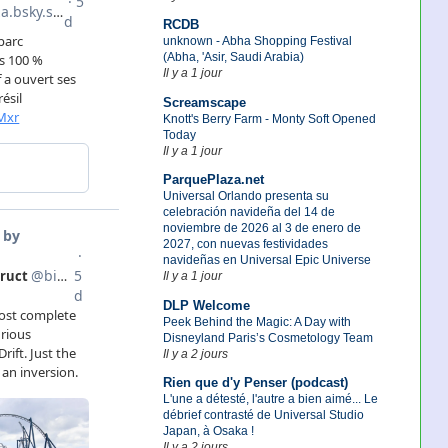
RCDB
unknown - Abha Shopping Festival
(Abha, 'Asir, Saudi Arabia)
Il y a 1 jour
Screamscape
Knott's Berry Farm - Monty Soft Opened
Today
Il y a 1 jour
ParquePlaza.net
Universal Orlando presenta su
celebración navideña del 14 de
noviembre de 2026 al 3 de enero de
2027, con nuevas festividades
navideñas en Universal Epic Universe
Il y a 1 jour
DLP Welcome
Peek Behind the Magic: A Day with
Disneyland Paris’s Cosmetology Team
Il y a 2 jours
Rien que d'y Penser (podcast)
L'une a détesté, l'autre a bien aimé... Le
débrief contrasté de Universal Studio
Japan, à Osaka !
Il y a 2 jours