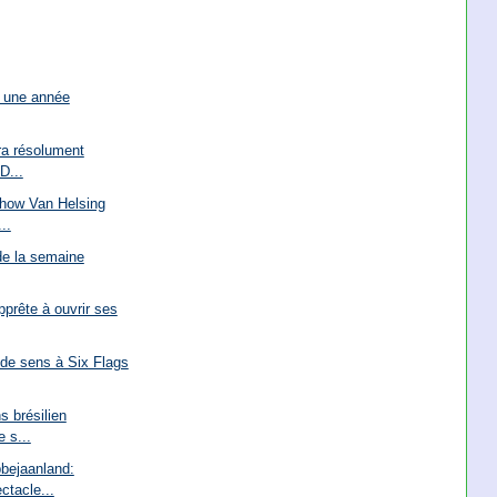
 une année
ra résolument
D...
show Van Helsing
..
de la semaine
pprête à ouvrir ses
de sens à Six Flags
s brésilien
 s...
bejaanland:
ctacle...