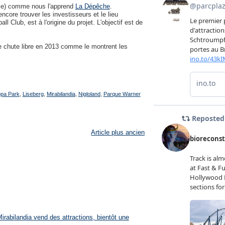
ce) comme nous l'apprend
La Dépêche
.
encore trouver les investisseurs et le lieu
 Club, est à l'origine du projet. L'objectif est de
e chute libre en 2013 comme le montrent les
pa Park
,
Liseberg
,
Mirabilandia
,
Nigloland
,
Parque Warner
Article plus ancien
rabilandia vend des attractions, bientôt une