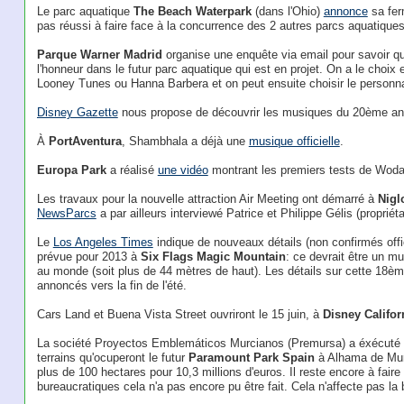
Le parc aquatique
The Beach Waterpark
(dans l'Ohio)
annonce
sa ferm
pas réussi à faire face à la concurrence des 2 autres parcs aquatiques
Parque Warner Madrid
organise une enquête via email pour savoir qu
l'honneur dans le futur parc aquatique qui est en projet. On a le choix e
Looney Tunes ou Hanna Barbera et on peut ensuite choisir le personnag
Disney Gazette
nous propose de découvrir les musiques du 20ème an
À
PortAventura
, Shambhala a déjà une
musique officielle
.
Europa Park
a réalisé
une vidéo
montrant les premiers tests de Woda
Les travaux pour la nouvelle attraction Air Meeting ont démarré à
Nigl
NewsParcs
a par ailleurs interviewé Patrice et Philippe Gélis (propriét
Le
Los Angeles Times
indique de nouveaux détails (non confirmés offi
prévue pour 2013 à
Six Flags Magic Mountain
: ce devrait être un mu
au monde (soit plus de 44 mètres de haut). Les détails sur cette 18è
annoncés vers la fin de l'été.
Cars Land et Buena Vista Street ouvriront le 15 juin, à
Disney Califor
La société Proyectos Emblemáticos Murcianos (Premursa) a éxécuté le
terrains qu'ocuperont le futur
Paramount Park Spain
à Alhama de Murc
plus de 100 hectares pour 10,3 millions d'euros. Il reste encore à fa
bureaucratiques cela n'a pas encore pu être fait. Cela n'affecte pas la