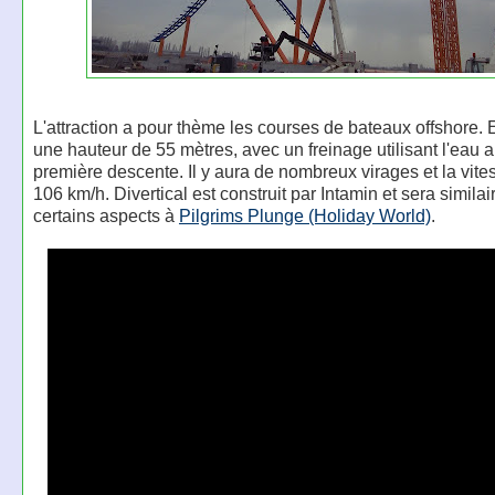
L'attraction a pour thème les courses de bateaux offshore. El
une hauteur de 55 mètres, avec un freinage utilisant l'eau a
première descente. Il y aura de nombreux virages et la vite
106 km/h. Divertical est construit par Intamin et sera similai
certains aspects à
Pilgrims Plunge (Holiday World)
.