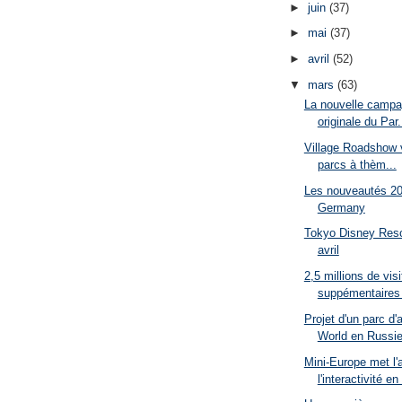
►
juin
(37)
►
mai
(37)
►
avril
(52)
▼
mars
(63)
La nouvelle campag
originale du Par.
Village Roadshow v
parcs à thèm...
Les nouveautés 20
Germany
Tokyo Disney Resor
avril
2,5 millions de vis
suppémentaires 
Projet d'un parc d'
World en Russi
Mini-Europe met l'
l'interactivité e