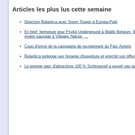
Articles les plus lus cette semaine
Direction Rulantica avec Snorri Touren à Europa-Park
En bref: fermeture pour Psyké Underground à Walibi Belgium, Mi
rivière sauvage à Villages Nature, …
Coup d’envoi de la campagne de recrutement du Parc Astérix
Rulantica prolonge ses horaires d'ouverture et enrichit son offre 
Le premier parc d'attractions 100 % Schtroumpf a ouvert ses po