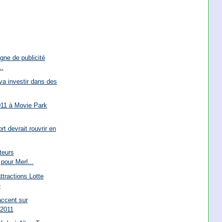
ne de publicité
..
a investir dans des
11 à Movie Park
t devrait rouvrir en
iteurs
pour Merl...
attractions Lotte
e
accent sur
n 2011