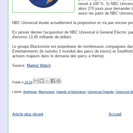
resort à 100 %. Si NBC Universa
alors 270 jours pour demander l
aussi les parts de NBC Universa
NBC Universal étudie actuellement la proposition et n'a pas encore pri
En janvier dernier l'acquisition de NBC Universal à General Electric p
d'environ 13,45 milliards de dollars.
Le groupe Blackstone est propriétaire de nombreuses compagnies dans d
Entertainments (le numéro 2 mondial des parcs de loisirs) et SeaWor
acteurs majeurs dans le domaine des parcs à thème).
Source:
Market Watch
Publié à
10:24
Labels:
Amérique
,
Blackstone
,
Islands of Adventure
,
Universal Orlando
,
Universal St
Article plus récent
Accueil