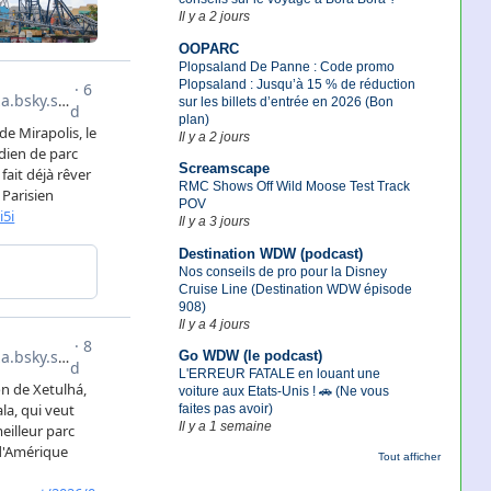
Il y a 2 jours
OOPARC
Plopsaland De Panne : Code promo
Plopsaland : Jusqu’à 15 % de réduction
sur les billets d’entrée en 2026 (Bon
plan)
Il y a 2 jours
Screamscape
RMC Shows Off Wild Moose Test Track
POV
Il y a 3 jours
Destination WDW (podcast)
Nos conseils de pro pour la Disney
Cruise Line (Destination WDW épisode
908)
Il y a 4 jours
Go WDW (le podcast)
L'ERREUR FATALE en louant une
voiture aux Etats-Unis ! 🚗 (Ne vous
faites pas avoir)
Il y a 1 semaine
Tout afficher