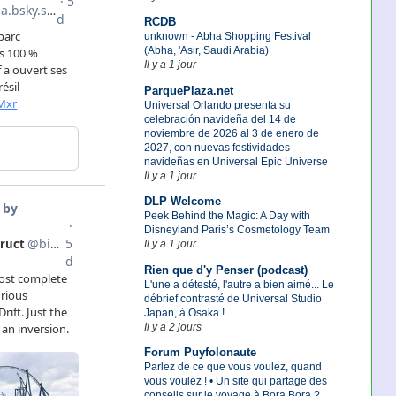
RCDB
unknown - Abha Shopping Festival
(Abha, 'Asir, Saudi Arabia)
Il y a 1 jour
ParquePlaza.net
Universal Orlando presenta su
celebración navideña del 14 de
noviembre de 2026 al 3 de enero de
2027, con nuevas festividades
navideñas en Universal Epic Universe
Il y a 1 jour
DLP Welcome
Peek Behind the Magic: A Day with
Disneyland Paris’s Cosmetology Team
Il y a 1 jour
Rien que d'y Penser (podcast)
L'une a détesté, l'autre a bien aimé... Le
débrief contrasté de Universal Studio
Japan, à Osaka !
Il y a 2 jours
Forum Puyfolonaute
Parlez de ce que vous voulez, quand
vous voulez ! • Un site qui partage des
conseils sur le voyage à Bora Bora ?