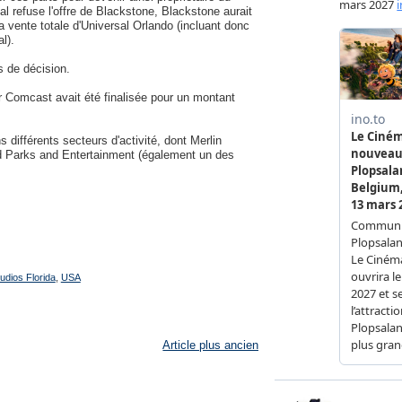
l refuse l'offre de Blackstone, Blackstone aurait
a vente totale d'Universal Orlando (incluant donc
l).
s de décision.
ar Comcast avait été finalisée pour un montant
ifférents secteurs d'activité, dont Merlin
ld Parks and Entertainment (également un des
udios Florida
,
USA
Article plus ancien