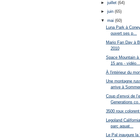
►
juillet
(64)
►
juin
(65)
▼
mai
(60)
Luna Park à Coney
ouvert ses p...
Mario Fan Day à Bo
2010
Space Mountain à 
15 ans - vidéo...
À l'intérieur du mo
Une montagne russ
arrive à Sommerl
Coup d’envoi de l’
Generations co..
3500 roux colorent
Legoland California
parc aquat...
Le Pal inaugure la