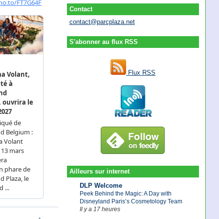
Contact
contact@parcplaza.net
S'abonner au flux RSS
Flux RSS
Ailleurs sur internet
DLP Welcome
Peek Behind the Magic: A Day with
Disneyland Paris’s Cosmetology Team
Il y a 17 heures