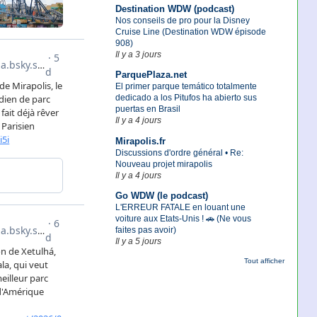
Destination WDW (podcast)
Nos conseils de pro pour la Disney
Cruise Line (Destination WDW épisode
908)
Il y a 3 jours
ParquePlaza.net
El primer parque temático totalmente
dedicado a los Pitufos ha abierto sus
puertas en Brasil
Il y a 4 jours
Mirapolis.fr
Discussions d'ordre général • Re:
Nouveau projet mirapolis
Il y a 4 jours
Go WDW (le podcast)
L'ERREUR FATALE en louant une
voiture aux Etats-Unis ! 🚗 (Ne vous
faites pas avoir)
Il y a 5 jours
Tout afficher