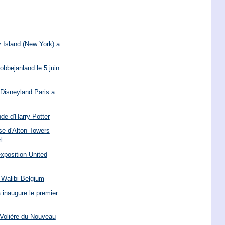
 Island (New York) a
bbejanland le 5 juin
Disneyland Paris a
nde d'Harry Potter
e d'Alton Towers
...
exposition United
.
 Walibi Belgium
 inaugure le premier
 Volière du Nouveau