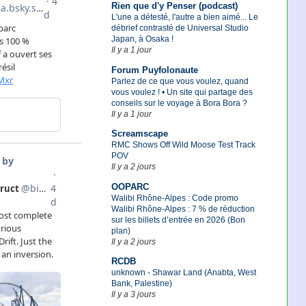
Rien que d'y Penser (podcast)
L'une a détesté, l'autre a bien aimé... Le
débrief contrasté de Universal Studio
Japan, à Osaka !
Il y a 1 jour
Forum Puyfolonaute
Parlez de ce que vous voulez, quand
vous voulez ! • Un site qui partage des
conseils sur le voyage à Bora Bora ?
Il y a 1 jour
Screamscape
RMC Shows Off Wild Moose Test Track
POV
Il y a 2 jours
OOPARC
Walibi Rhône-Alpes : Code promo
Walibi Rhône-Alpes : 7 % de réduction
sur les billets d’entrée en 2026 (Bon
plan)
Il y a 2 jours
RCDB
unknown - Shawar Land (Anabta, West
Bank, Palestine)
Il y a 3 jours