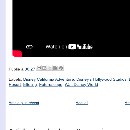
Publié à
00:27
Labels:
Disney California Adventure
,
Disney's Hollywood Studios
,
Resort
,
Efteling
,
Futuroscope
,
Walt Disney World
Article plus récent
Accueil
Art