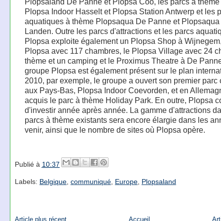
Plopsaland De Panne et Plopsa Coo, les parcs à thème 
Plopsa Indoor Hasselt et Plopsa Station Antwerp et les 
aquatiques à thème Plopsaqua De Panne et Plopsaqua
Landen. Outre les parcs d'attractions et les parcs aquati
Plopsa exploite également un Plopsa Shop à Wijnegem, 
Plopsa avec 117 chambres, le Plopsa Village avec 24 ch
thème et un camping et le Proximus Theatre à De Panne
groupe Plopsa est également présent sur le plan interna
2010, par exemple, le groupe a ouvert son premier parc 
aux Pays-Bas, Plopsa Indoor Coevorden, et en Allemagn
acquis le parc à thème Holiday Park. En outre, Plopsa c
d'investir année après année. La gamme d'attractions da
parcs à thème existants sera encore élargie dans les a
venir, ainsi que le nombre de sites où Plopsa opère.
Publié à
10:37
Labels:
Belgique
,
communiqué
,
Europe
,
Plopsaland
Article plus récent
Accueil
Art