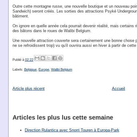
Outre cette montagne russe, une nouvelle boutique et un nouveau poi
Sandwich) seront créés. Les sorties des attractions Psyké Undergrou
bâtiment.
On ignore en quelle année cela pourrait devenir réalité, mais certains
des bâtons dans le roues de Walibi Belgium.
Une nouvelle attraction couverte sera certainement une bonne chose pour
ne se refroidissent trop) vu qu'il ouvrira aussi en hiver à partir de cett
Publié à
02:22
Labels:
Belgique
,
Europe
,
Walibi Belgium
Article plus récent
Accueil
Articles les plus lus cette semaine
Direction Rulantica avec Snorri Touren à Europa-Park