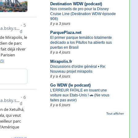
Destination WDW (podcast)
Nos conseils de pro pour la Disney
Cruise Line (Destination WDW épisode
908)
Il y a 3 jours
ParquePlaza.net
El primer parque temático totalmente
dedicado a los Pitufos ha abierto sus
puertas en Brasil
Il y a 4 jours
Mirapolis.fr
Discussions d'ordre général • Re:
Nouveau projet mirapolis
Il y a 4 jours
Go WDW (le podcast)
L'ERREUR FATALE en louant une
voiture aux Etats-Unis ! 🚗 (Ne vous
faites pas avoir)
Il y a 6 jours
Tout afficher