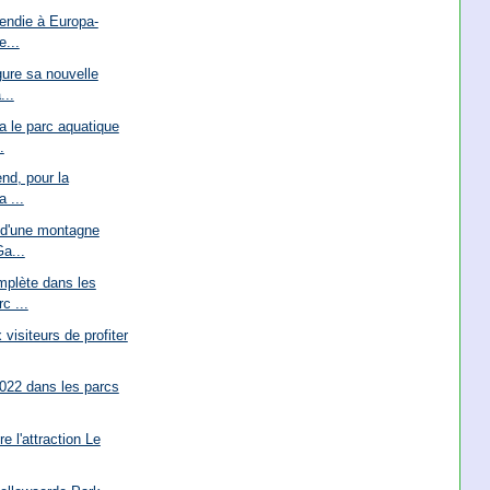
endie à Europa-
e...
ure sa nouvelle
...
 le parc aquatique
.
nd, pour la
a ...
 d'une montagne
a...
plète dans les
c ...
visiteurs de profiter
022 dans les parcs
 l'attraction Le