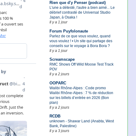
Rien que d'y Penser (podcast)
L'une a détesté, l'autre a bien aimé... Le
débrief contrasté de Universal Studio
Japan, à Osaka !
Il y a 1 jour
Forum Puyfolonaute
Parlez de ce que vous voulez, quand
vous voulez ! • Un site qui partage des
conseils sur le voyage à Bora Bora ?
Il y a 1 jour
Screamscape
RMC Shows Off Wild Moose Test Track
POV
Il y a 2 jours
OOPARC
Walibi Rhône-Alpes : Code promo
Walibi Rhône-Alpes : 7 % de réduction
sur les billets d’entrée en 2026 (Bon
plan)
Il y a 2 jours
RCDB
unknown - Shawar Land (Anabta, West
Bank, Palestine)
Il y a 3 jours