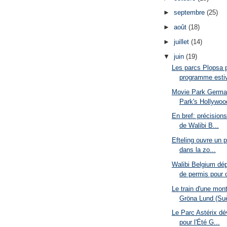
►
septembre
(25)
►
août
(18)
►
juillet
(14)
▼
juin
(19)
Les parcs Plopsa p
programme estiv
Movie Park Germa
Park's Hollywood
En bref: précision
de Walibi B...
Efteling ouvre un p
dans la zo...
Walibi Belgium d
de permis pour c
Le train d'une mon
Gröna Lund (Suè
Le Parc Astérix d
pour l'Été G...