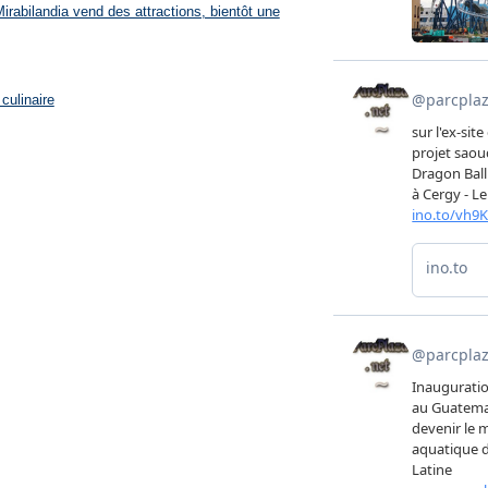
rabilandia vend des attractions, bientôt une
culinaire