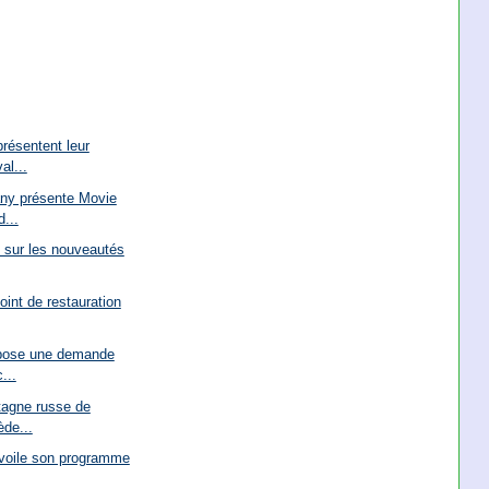
résentent leur
al...
ny présente Movie
...
s sur les nouveautés
oint de restauration
épose une demande
...
tagne russe de
de...
évoile son programme