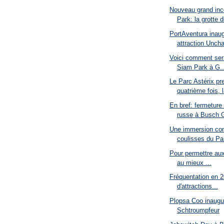
Nouveau grand inc
Park: la grotte d
PortAventura inaug
attraction Uncha
Voici comment sera
Siam Park à G..
Le Parc Astérix pre
quatrième fois, l
En bref: fermeture
russe à Busch G
Une immersion com
coulisses du Par
Pour permettre aux 
au mieux ...
Fréquentation en 2
d'attractions...
Plopsa Coo inaugure
Schtroumpfeur