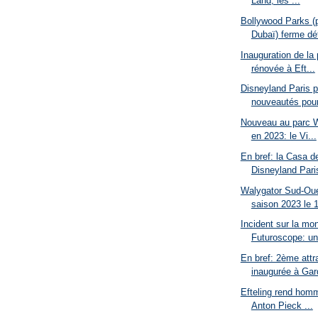
Land, les ...
Bollywood Parks (
Dubaï) ferme déf
Inauguration de la
rénovée à Eft...
Disneyland Paris 
nouveautés pour 
Nouveau au parc W
en 2023: le Vi...
En bref: la Casa d
Disneyland Paris
Walygator Sud-Oue
saison 2023 le 1
Incident sur la mo
Futuroscope: un 
En bref: 2ème attr
inaugurée à Gar
Efteling rend hom
Anton Pieck ...