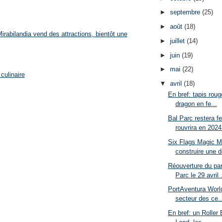
►
septembre
(25)
►
août
(18)
rabilandia vend des attractions, bientôt une
►
juillet
(14)
►
juin
(19)
►
mai
(22)
culinaire
▼
avril
(18)
En bref: tapis rou
dragon en fe...
Bal Parc restera f
rouvrira en 2024.
Six Flags Magic M
construire une d
Réouverture du pa
Parc le 29 avril .
PortAventura Worl
secteur des ce..
En bref: un Roller 