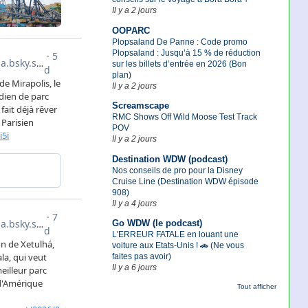
Il y a 2 jours
OOPARC
Plopsaland De Panne : Code promo
Plopsaland : Jusqu’à 15 % de réduction
sur les billets d’entrée en 2026 (Bon
plan)
Il y a 2 jours
Screamscape
RMC Shows Off Wild Moose Test Track
POV
Il y a 2 jours
Destination WDW (podcast)
Nos conseils de pro pour la Disney
Cruise Line (Destination WDW épisode
908)
Il y a 4 jours
Go WDW (le podcast)
L'ERREUR FATALE en louant une
voiture aux Etats-Unis ! 🚗 (Ne vous
faites pas avoir)
Il y a 6 jours
Tout afficher