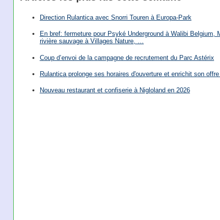
Direction Rulantica avec Snorri Touren à Europa-Park
En bref: fermeture pour Psyké Underground à Walibi Belgium, Mi
rivière sauvage à Villages Nature, …
Coup d’envoi de la campagne de recrutement du Parc Astérix
Rulantica prolonge ses horaires d'ouverture et enrichit son offre 
Nouveau restaurant et confiserie à Nigloland en 2026