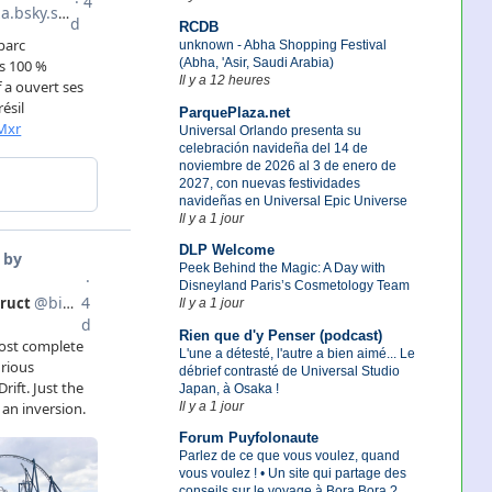
RCDB
unknown - Abha Shopping Festival
(Abha, 'Asir, Saudi Arabia)
Il y a 12 heures
ParquePlaza.net
Universal Orlando presenta su
celebración navideña del 14 de
noviembre de 2026 al 3 de enero de
2027, con nuevas festividades
navideñas en Universal Epic Universe
Il y a 1 jour
DLP Welcome
Peek Behind the Magic: A Day with
Disneyland Paris’s Cosmetology Team
Il y a 1 jour
Rien que d'y Penser (podcast)
L'une a détesté, l'autre a bien aimé... Le
débrief contrasté de Universal Studio
Japan, à Osaka !
Il y a 1 jour
Forum Puyfolonaute
Parlez de ce que vous voulez, quand
vous voulez ! • Un site qui partage des
conseils sur le voyage à Bora Bora ?