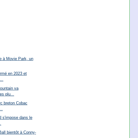
ge à Movie Park, un
ermé en 2023 et
..
ountain va
es plu...
rc breton Cobac
..
d s'impose dans le
.
Ball bientôt à Conny-