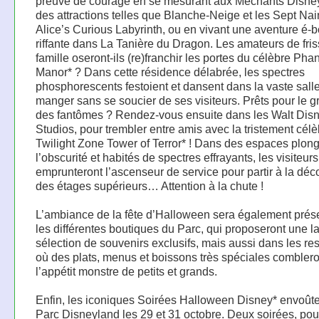
preuve de courage en se mesurant aux Méchants Disne
des attractions telles que Blanche-Neige et les Sept Nai
Alice’s Curious Labyrinth, ou en vivant une aventure é-
riffante dans La Tanière du Dragon. Les amateurs de fri
famille oseront-ils (re)franchir les portes du célèbre Ph
Manor* ? Dans cette résidence délabrée, les spectres
phosphorescents festoient et dansent dans la vaste sall
manger sans se soucier de ses visiteurs. Prêts pour le g
des fantômes ? Rendez-vous ensuite dans les Walt Dis
Studios, pour trembler entre amis avec la tristement cél
Twilight Zone Tower of Terror* ! Dans des espaces plon
l’obscurité et habités de spectres effrayants, les visiteurs
emprunteront l’ascenseur de service pour partir à la déc
des étages supérieurs… Attention à la chute !
L’ambiance de la fête d’Halloween sera également prés
les différentes boutiques du Parc, qui proposeront une l
sélection de souvenirs exclusifs, mais aussi dans les res
où des plats, menus et boissons très spéciales comblero
l’appétit monstre de petits et grands.
Enfin, les iconiques Soirées Halloween Disney* envoûte
Parc Disneyland les 29 et 31 octobre. Deux soirées, po