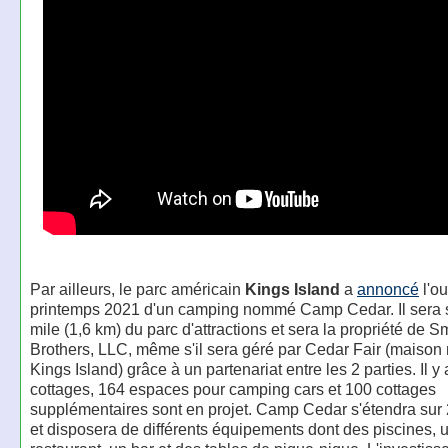
Par ailleurs, le parc américain
Kings Island
a
annoncé
l'ou
printemps 2021 d'un camping nommé Camp Cedar. Il sera s
mile (1,6 km) du parc d'attractions et sera la propriété de S
Brothers, LLC, même s'il sera géré par Cedar Fair (maison
Kings Island) grâce à un partenariat entre les 2 parties. Il y
cottages, 164 espaces pour camping cars et 100 cottages
supplémentaires sont en projet. Camp Cedar s'étendra sur
et disposera de différents équipements dont des piscines, 