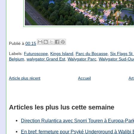
Publié à
00:15
Labels:
Futuroscope
,
Kings Island
,
Parc du Bocasse
,
Six Flags St
Belgium
,
walygator Grand Est
,
Walygator Parc
,
Walygator Sud-Ou
Article plus récent
Accueil
Art
Articles les plus lus cette semaine
Direction Rulantica avec Snorri Touren à Europa-Par
En bref: fermeture pour Psyké Underground à Walibi 