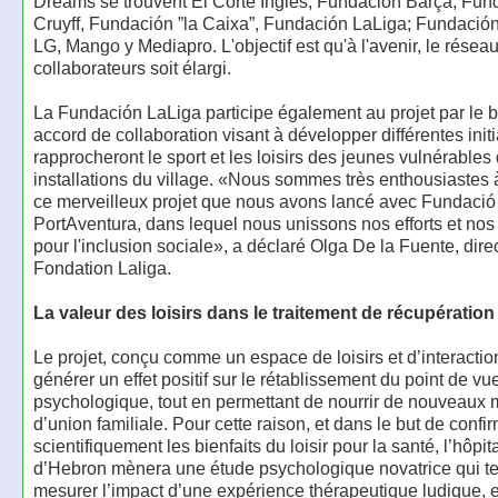
Dreams se trouvent El Corte Inglés, Fundación Barça, Fun
Cruyff, Fundación ”la Caixa”, Fundación LaLiga; Fundación
LG, Mango y Mediapro. L'objectif est qu'à l'avenir, le résea
collaborateurs soit élargi.
La Fundación LaLiga participe également au projet par le b
accord de collaboration visant à développer différentes initi
rapprocheront le sport et les loisirs des jeunes vulnérables
installations du village. «Nous sommes très enthousiastes
ce merveilleux projet que nous avons lancé avec Fundació
PortAventura, dans lequel nous unissons nos efforts et nos
pour l'inclusion sociale», a déclaré Olga De la Fuente, direc
Fondation Laliga.
La valeur des loisirs dans le traitement de récupération
Le projet, conçu comme un espace de loisirs et d’interaction
générer un effet positif sur le rétablissement du point de vu
psychologique, tout en permettant de nourrir de nouveaux
d’union familiale. Pour cette raison, et dans le but de confi
scientifiquement les bienfaits du loisir pour la santé, l’hôpita
d’Hebron mènera une étude psychologique novatrice qui te
mesurer l’impact d’une expérience thérapeutique ludique, 