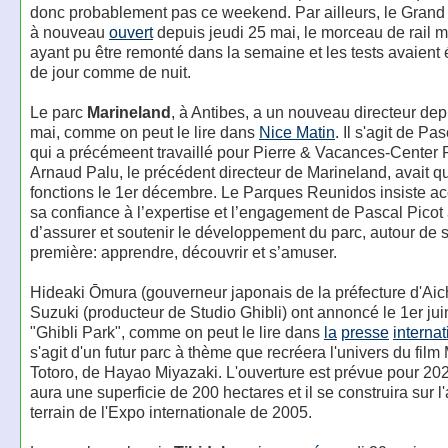
donc probablement pas ce weekend. Par ailleurs, le Grand
à nouveau
ouvert
depuis jeudi 25 mai, le morceau de rail 
ayant pu être remonté dans la semaine et les tests avaient 
de jour comme de nuit.
Le parc
Marineland
, à Antibes, a un nouveau directeur dep
mai, comme on peut le lire dans
Nice Matin
. Il s'agit de Pa
qui a précémeent travaillé pour Pierre & Vacances-Center 
Arnaud Palu, le précédent directeur de Marineland, avait qu
fonctions le 1er décembre. Le Parques Reunidos insiste ac
sa confiance à l’expertise et l’engagement de Pascal Picot 
d’assurer et soutenir le développement du parc, autour de 
première: apprendre, découvrir et s’amuser.
Hideaki Ōmura (gouverneur japonais de la préfecture d'Aich
Suzuki (producteur de Studio Ghibli) ont annoncé le 1er juin
"Ghibli Park", comme on peut le lire dans
la
presse
interna
s'agit d'un futur parc à thème que recréera l'univers du film
Totoro, de Hayao Miyazaki. L'ouverture est prévue pour 202
aura une superficie de 200 hectares et il se construira sur l
terrain de l'Expo internationale de 2005.