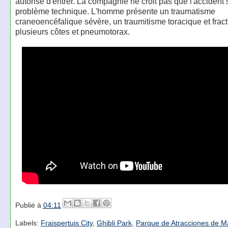
autorisé d'entrer. La compagnie ne croit pas que l'accident s
problème technique. L'homme présente un traumatisme
craneoencéfalique sévère, un traumitisme toracique et frac
plusieurs côtes et pneumotorax.
Publié à
04:11
Labels:
Fraispertuis City
,
Ghibli Park
,
Parque de Atracciones de M