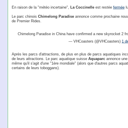
En raison de la "météo incertaine",
La Coccinelle
est restée
fermée
lu
Le parc chinois
Chimelong Paradise
annonce comme prochaine nouve
de Premier Rides.
Chimelong Paradise in China have confirmed a new skyrocket 2 f
— VHCoasters (@VHCoasters)
1 d
Après les parcs d'attractions, de plus en plus de parcs aquatiques incor
de leurs attractions. Le parc aquatique suisse
Aquaparc
annonce une t
même qu'il s'agit d'une "1ère mondiale" (alors que d'autres parcs aquati
certains de leurs toboggans).