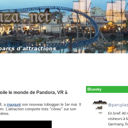
Bluesky
voile le monde de Pandora, VR à
l
, a
inauguré
son nouveau toboggan le 1er mai. Il
om. L'attraction comporte trois "cônes" sur son
ètres.