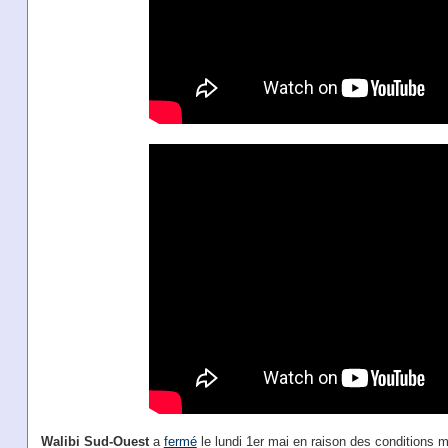
Walibi Sud-Ouest
a
fermé
le lundi 1er mai en raison des conditions 