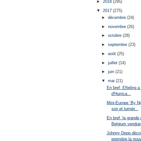
►
2018
(295)
▼
2017
(275)
►
décembre
(24)
►
novembre
(26)
►
octobre
(28)
►
septembre
(23)
►
août
(25)
►
juillet
(14)
►
juin
(21)
▼
mai
(21)
En bref: Efteling a
d'Hurrica...
Mini-Europe ‘By Ni
son et lumièr...
En bref: la grande 
Belgium vendue,
Johnny Depp décou
première la nouv