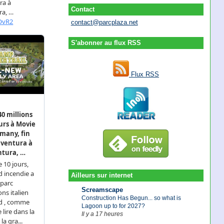
Contact
contact@parcplaza.net
S'abonner au flux RSS
Flux RSS
Ailleurs sur internet
Screamscape
Construction Has Begun... so what is
Lagoon up to for 2027?
Il y a 17 heures