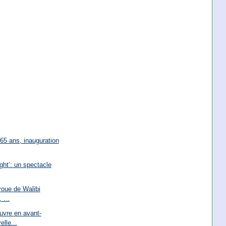
 65 ans, inauguration
ght’: un spectacle
roue de Walibi
 ...
vre en avant-
elle...