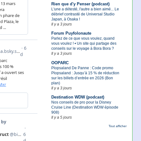
Rien que d'y Penser (podcast)
L'une a détesté, l'autre a bien aimé... Le
débrief contrasté de Universal Studio
Japan, à Osaka !
Il y a 3 jours
Forum Puyfolonaute
Parlez de ce que vous voulez, quand
vous voulez ! • Un site qui partage des
conseils sur le voyage à Bora Bora ?
Il y a 3 jours
OOPARC
Plopsaland De Panne : Code promo
Plopsaland : Jusqu’à 15 % de réduction
sur les billets d’entrée en 2026 (Bon
plan)
Il y a 3 jours
Destination WDW (podcast)
Nos conseils de pro pour la Disney
Cruise Line (Destination WDW épisode
908)
Il y a 5 jours
Tout afficher