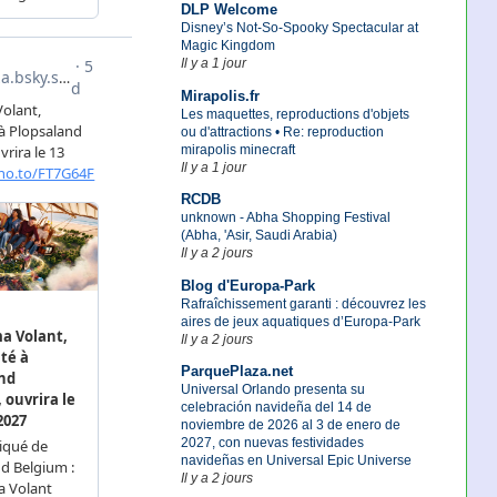
DLP Welcome
Disney’s Not-So-Spooky Spectacular at
Magic Kingdom
Il y a 1 jour
Mirapolis.fr
Les maquettes, reproductions d'objets
ou d'attractions • Re: reproduction
mirapolis minecraft
Il y a 1 jour
RCDB
unknown - Abha Shopping Festival
(Abha, 'Asir, Saudi Arabia)
Il y a 2 jours
Blog d'Europa-Park
Rafraîchissement garanti : découvrez les
aires de jeux aquatiques d’Europa-Park
Il y a 2 jours
ParquePlaza.net
Universal Orlando presenta su
celebración navideña del 14 de
noviembre de 2026 al 3 de enero de
2027, con nuevas festividades
navideñas en Universal Epic Universe
Il y a 2 jours