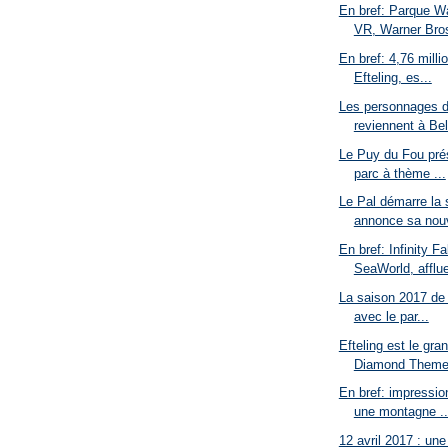
En bref: Parque Wa
VR, Warner Bros
En bref: 4,76 milli
Efteling, es...
Les personnages d
reviennent à Bel
Le Puy du Fou prés
parc à thème ...
Le Pal démarre la 
annonce sa nouv
En bref: Infinity Fa
SeaWorld, afflue
La saison 2017 de 
avec le par...
Efteling est le gr
Diamond ThemeP
En bref: impressio
une montagne ..
12 avril 2017 : une