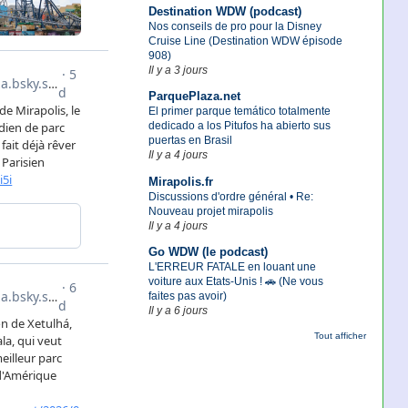
Destination WDW (podcast)
Nos conseils de pro pour la Disney
Cruise Line (Destination WDW épisode
908)
Il y a 3 jours
ParquePlaza.net
El primer parque temático totalmente
dedicado a los Pitufos ha abierto sus
puertas en Brasil
Il y a 4 jours
Mirapolis.fr
Discussions d'ordre général • Re:
Nouveau projet mirapolis
Il y a 4 jours
Go WDW (le podcast)
L'ERREUR FATALE en louant une
voiture aux Etats-Unis ! 🚗 (Ne vous
faites pas avoir)
Il y a 6 jours
Tout afficher