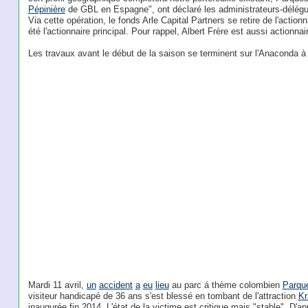
Pépinière
de GBL en Espagne", ont déclaré les administrateurs-délég
Via cette opération, le fonds Arle Capital Partners se retire de l'actio
été l'actionnaire principal. Pour rappel, Albert Frère est aussi actionna
Les travaux avant le début de la saison se terminent sur l'Anaconda 
Mardi 11 avril,
un
accident
a
eu
lieu
au parc á thème colombien
Parque
visiteur handicapé de 36 ans s'est blessé en tombant de l'attraction
Kr
inaugurée fin 2014. L'état de la victime est critique mais "stable". D'a