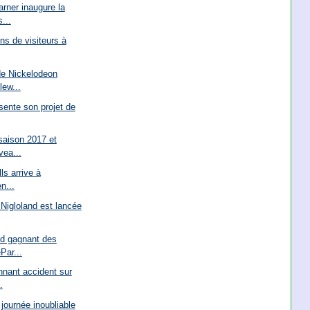
rner inaugure la
...
ons de visiteurs à
e Nickelodeon
lew...
ente son projet de
saison 2017 et
ea...
lls arrive à
n...
Nigloland est lancée
and gagnant des
ar...
nnant accident sur
.
 journée inoubliable