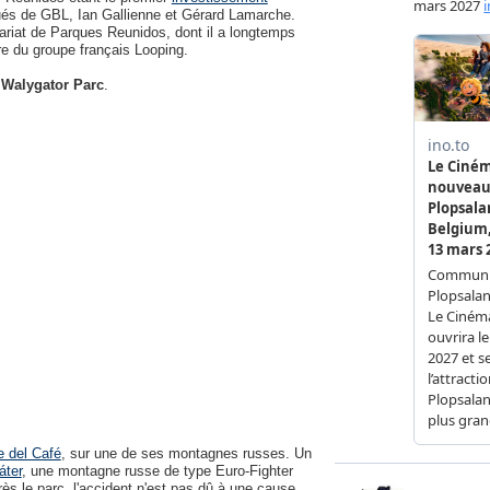
ués de GBL, Ian Gallienne et Gérard Lamarche.
nnariat de Parques Reunidos, dont il a longtemps
ire du groupe français Looping.
à
Walygator Parc
.
 del Café
, sur une de ses montagnes russes. Un
áter
, une montagne russe de type Euro-Fighter
près le parc, l'accident n'est pas dû à une cause