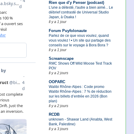
Rien que d'y Penser (podcast)
L'une a détesté, l'autre a bien aimé... Le
débrief contrasté de Universal Studio
Japan, à Osaka !
Il y a 1 jour
Forum Puyfolonaute
Parlez de ce que vous voulez, quand
vous voulez ! • Un site qui partage des
conseils sur le voyage à Bora Bora ?
Il y a 1 jour
Screamscape
RMC Shows Off Wild Moose Test Track
POV
Il y a 2 jours
OOPARC
Walibi Rhône-Alpes : Code promo
Walibi Rhône-Alpes : 7 % de réduction
sur les billets d’entrée en 2026 (Bon
plan)
Il y a 2 jours
RCDB
unknown - Shawar Land (Anabta, West
Bank, Palestine)
Il y a 3 jours