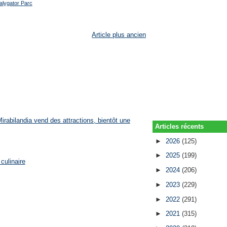
lygator Parc
Article plus ancien
rabilandia vend des attractions, bientôt une
Articles récents
►
2026
(125)
►
2025
(199)
culinaire
►
2024
(206)
►
2023
(229)
►
2022
(291)
►
2021
(315)