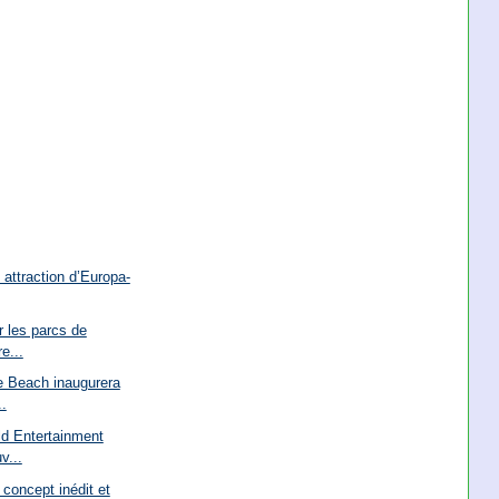
 attraction d’Europa-
r les parcs de
e...
e Beach inaugurera
.
d Entertainment
v...
 concept inédit et