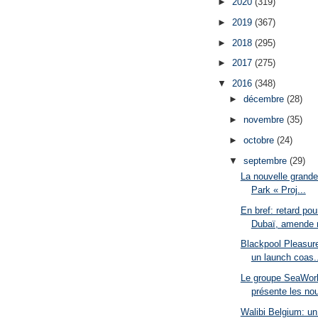
►
2020
(319)
►
2019
(367)
►
2018
(295)
►
2017
(275)
▼
2016
(348)
►
décembre
(28)
►
novembre
(35)
►
octobre
(24)
▼
septembre
(29)
La nouvelle grande
Park « Proj...
En bref: retard pou
Dubaï, amende r
Blackpool Pleasur
un launch coas..
Le groupe SeaWorl
présente les nou
Walibi Belgium: un