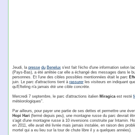
Jeudi, la
presse
du
Benelux
s'est fait l'écho d'une information selon
(Pays-Bas), a été arrêtée car elle a échangé des messages dans le but
personnes. Et l'une des cibles possibles mentionnées était le parc
Eft
juin. Le parc d'attractions tient à
rassurer
les visiteurs en indiquant qu
qu'Efteling n'a jamais été une cible concrète.
Mercredi 7 septembre, le parc d'attractions italien
Miragica
est resté
météorologiques".
Par ailleurs, pour payer une partie de ses dettes et permettre une évent
Hopi Hari
(fermé depuis peu), une montagne russe du parc devrait êtr
s'agit d'une montagne russe à 10 inversions construite par Intamin. Hopi 
en 2011, elle avait été livrée mais jamais instalée, en raison des probl
mortel qui a eu lieu sur la tour de chute libre il y a quelques années).