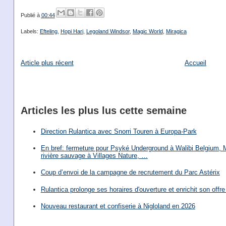
Publié à
00:44
Labels:
Efteling
,
Hopi Hari
,
Legoland Windsor
,
Magic World
,
Miragica
Article plus récent
Accueil
Articles les plus lus cette semaine
Direction Rulantica avec Snorri Touren à Europa-Park
En bref: fermeture pour Psyké Underground à Walibi Belgium, Mi
rivière sauvage à Villages Nature, …
Coup d’envoi de la campagne de recrutement du Parc Astérix
Rulantica prolonge ses horaires d'ouverture et enrichit son offre 
Nouveau restaurant et confiserie à Nigloland en 2026