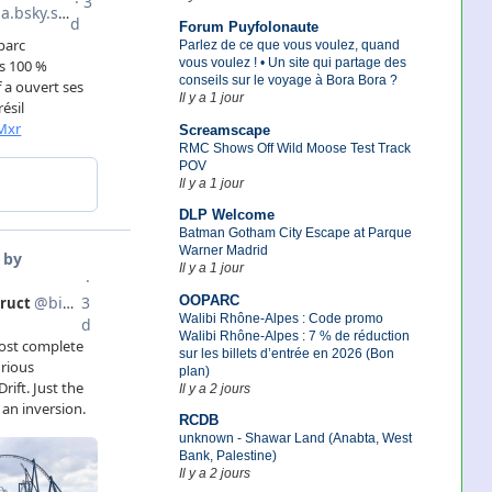
Forum Puyfolonaute
Parlez de ce que vous voulez, quand
vous voulez ! • Un site qui partage des
conseils sur le voyage à Bora Bora ?
Il y a 1 jour
Screamscape
RMC Shows Off Wild Moose Test Track
POV
Il y a 1 jour
DLP Welcome
Batman Gotham City Escape at Parque
Warner Madrid
Il y a 1 jour
OOPARC
Walibi Rhône-Alpes : Code promo
Walibi Rhône-Alpes : 7 % de réduction
sur les billets d’entrée en 2026 (Bon
plan)
Il y a 2 jours
RCDB
unknown - Shawar Land (Anabta, West
Bank, Palestine)
Il y a 2 jours