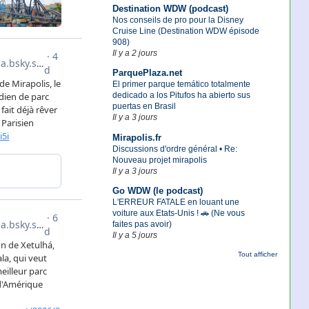
Destination WDW (podcast)
Nos conseils de pro pour la Disney
Cruise Line (Destination WDW épisode
908)
Il y a 2 jours
ParquePlaza.net
El primer parque temático totalmente
dedicado a los Pitufos ha abierto sus
puertas en Brasil
Il y a 3 jours
Mirapolis.fr
Discussions d'ordre général • Re:
Nouveau projet mirapolis
Il y a 3 jours
Go WDW (le podcast)
L'ERREUR FATALE en louant une
voiture aux Etats-Unis ! 🚗 (Ne vous
faites pas avoir)
Il y a 5 jours
Tout afficher