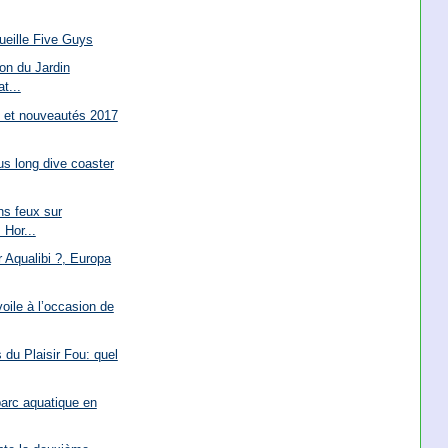
ueille Five Guys
ion du Jardin
t...
6 et nouveautés 2017
us long dive coaster
ns feux sur
 Hor...
r Aqualibi ?, Europa
oile à l’occasion de
du Plaisir Fou: quel
arc aquatique en