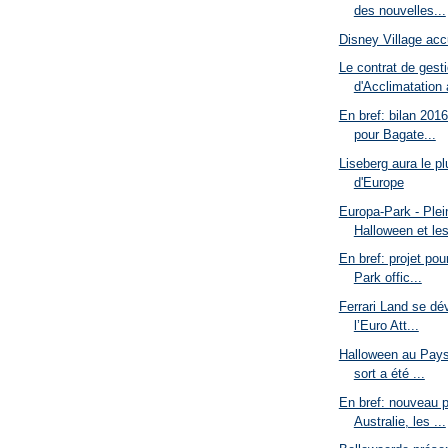
des nouvelles...
Disney Village acc
Le contrat de gest
d'Acclimatation a
En bref: bilan 201
pour Bagate...
Liseberg aura le pl
d'Europe
Europa-Park - Plei
Halloween et les
En bref: projet pou
Park offic...
Ferrari Land se dév
l’Euro Att...
Halloween au Pays 
sort a été ...
En bref: nouveau p
Australie, les ...