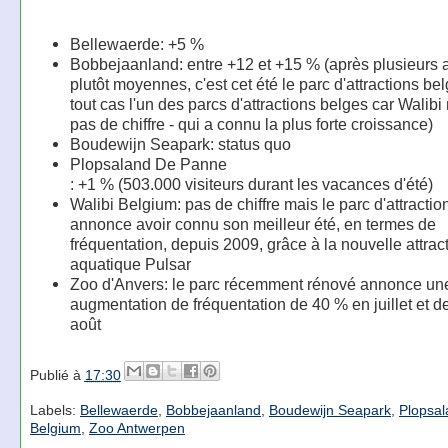
Bellewaerde: +5 %
Bobbejaanland: entre +12 et +15 % (après plusieurs
plutôt moyennes, c'est cet été le parc d'attractions be
tout cas l'un des parcs d'attractions belges car Walib
pas de chiffre - qui a connu la plus forte croissance)
Boudewijn Seapark: status quo
Plopsaland De Panne
: +1 % (503.000 visiteurs durant les vacances d'été)
Walibi Belgium: pas de chiffre mais le parc d'attracti
annonce avoir connu son meilleur été, en termes de
fréquentation, depuis 2009, grâce à la nouvelle attrac
aquatique Pulsar
Zoo d'Anvers: le parc récemment rénové annonce un
augmentation de fréquentation de 40 % en juillet et d
août
Publié à
17:30
Labels:
Bellewaerde
,
Bobbejaanland
,
Boudewijn Seapark
,
Plopsal
Belgium
,
Zoo Antwerpen