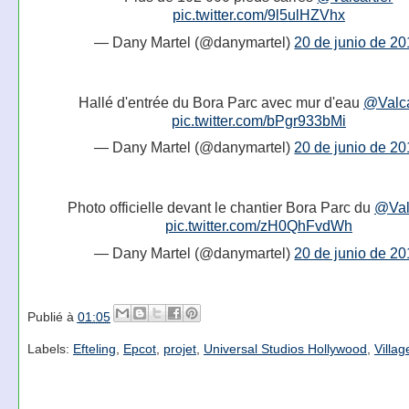
pic.twitter.com/9l5ulHZVhx
— Dany Martel (@danymartel)
20 de junio de 2
Hallé d'entrée du Bora Parc avec mur d'eau
@Valca
pic.twitter.com/bPgr933bMi
— Dany Martel (@danymartel)
20 de junio de 2
Photo officielle devant le chantier Bora Parc du
@Valc
pic.twitter.com/zH0QhFvdWh
— Dany Martel (@danymartel)
20 de junio de 2
Publié à
01:05
Labels:
Efteling
,
Epcot
,
projet
,
Universal Studios Hollywood
,
Villag