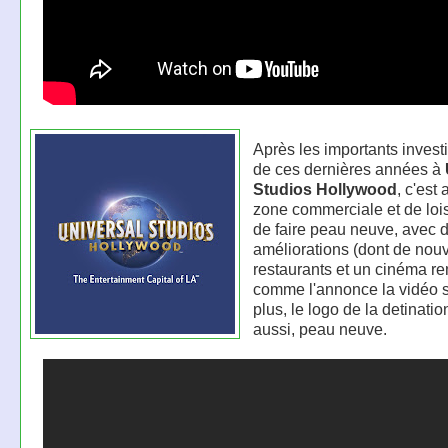
Après les importants inves
de ces dernières années à
Studios Hollywood
, c'est
zone commerciale et de lois
de faire peau neuve, avec d
améliorations (dont de nou
restaurants et un cinéma re
comme l'annonce la vidéo 
plus, le logo de la detination 
aussi, peau neuve.