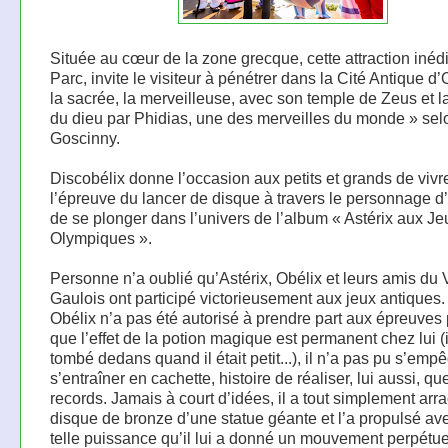
Située au cœur de la zone grecque, cette attraction inéd
Parc, invite le visiteur à pénétrer dans la Cité Antique d
la sacrée, la merveilleuse, avec son temple de Zeus et l
du dieu par Phidias, une des merveilles du monde » se
Goscinny.
Discobélix donne l’occasion aux petits et grands de vivr
l’épreuve du lancer de disque à travers le personnage d’
de se plonger dans l’univers de l’album « Astérix aux Je
Olympiques ».
Personne n’a oublié qu’Astérix, Obélix et leurs amis du 
Gaulois ont participé victorieusement aux jeux antiques. 
Obélix n’a pas été autorisé à prendre part aux épreuves
que l’effet de la potion magique est permanent chez lui (i
tombé dedans quand il était petit...), il n’a pas pu s’emp
s’entraîner en cachette, histoire de réaliser, lui aussi, q
records. Jamais à court d’idées, il a tout simplement arr
disque de bronze d’une statue géante et l’a propulsé av
telle puissance qu’il lui a donné un mouvement perpétue