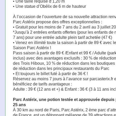
• Une taille requise d’1,20 m
• Une statue d’Obélix de 6 m de hauteur
À l’occasion de l’ouverture de sa nouvelle attraction ren
Parc Astérix propose des offres exceptionnelles :
• Gratuit pour les moins de 7 ans du 2 avril au 3 juillet 20
*Jusqu’à 2 entrées enfants offertes (pour les enfants de
7 ans) pour une entrée adulte plein tarif achetée (47 €)
• Venez en illimité toute la saison à partir de 89 € avec 
Saison Parc Astérix !
Pass saison à partir de 89 € /Enfant et 99 € / Adulte (par
inclus) avec des avantages exclusifs : 30 % de réduction
des Trois Hiboux, 10 % de réduction dans les boutiques
de réduction dans les principaux restaurants du Parc
• Et toujours le billet futé à partir de 36 € !
Réservez au moins 7 jours à l’avance sur parcasterix.fr e
bénéficiez de tarifs avantageux :
Adulte : 39 € (12 ans et +) & Enfant : 36 € (3 à 11 ans inc
Parc Astérix, une potion testée et approuvée depuis
25 ans
À 30 km au nord de Paris, Parc Astérix, 2 ème parc d’att
de France, est un détonnant mélange de 39 attractions e