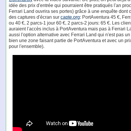
idée des prix d'entrée qui pourraient être pratiqués l'an pr
Ferrari Land ouvrira ses portes) grâce à une enquête dont o
des captures d'écran sur
capte.org
: PortAventura 45 €, Fer
ou 40 €, 2 parcs-1 jour 60 €, 2 parcs-2 jours: 65 €. Les clie
auraient l'accès inclus à PortAventura mais pas à Ferrari Lan
aussi l'option alternative avec Ferrari Land qui n'est pas u
bien une zone faisant partie de PortAventura et avec un pri
pour l'ensemble).