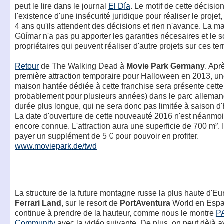
peut le lire dans le journal
El Día
. Le motif de cette décision
l'existence d'une insécurité juridique pour réaliser le projet, 
4 ans qu'ils attendent des décisions et rien n'avance. La m
Güímar n'a pas pu apporter les garanties nécesaires et le s
propriétaires qui peuvent réaliser d'autre projets sur ces ter
Retour
de The Walking Dead à
Movie Park Germany
. Apr
première attraction temporaire pour Halloween en 2013, un
maison hantée dédiée à cette franchise sera présente cette
probablement pour plusieurs années) dans le parc allema
durée plus longue, qui ne sera donc pas limitée à saison d
La date d'ouverture de cette nouveauté 2016 n'est néanmo
encore connue. L'attraction aura une superficie de 700 m². I
payer un supplément de 5 € pour pouvoir en profiter.
www.moviepark.de/twd
La structure de la future montagne russe la plus haute d'Eu
Ferrari Land
, sur le resort de
PortAventura
World en Esp
continue à prendre de la hauteur, comme nous le montre
P
Community
avec la vidéo suivante. De plus, on peut dèjà a