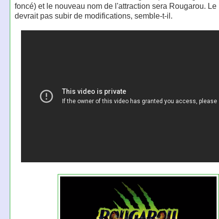
foncé) et le nouveau nom de l'attraction sera Rougarou. Le
devrait pas subir de modifications, semble-t-il.