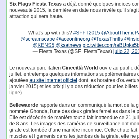
Six Flags Fiesta Texas
a déjà donné quelques indices co
nouveauté 2015, la dernière en date nous révèle qu'il s'agi
attraction qui sera haute.
What's up with this?
#SFFT2015
@AboutThemePa
@screamscape
@aceonlineorg
@TexasThrills
@Insi
@KENS5
@ksatnews
pic.twitter.com/raBUpks5
— Fiesta Texas (@SF_FiestaTexas)
julio 22, 20
Le nouveau parc italien
Cinecittà World
ouvre au public dè
juillet, entretemps quelques informations supplémentaires o
ajoutées
au site internet officiel
dont les horaires d'ouvertur
janvier 2015) et les prix (il y a des réduction pour les billet
ligne).
Bellewaerde
rapporte dans un communiqué la mort de la g
nommée Ghonda, l'une des deux girafes femelles dans le p
Elle est décédée de manière tout à fait inattendue ce 21 juil
de 8 ans. Les images des caméras de surveillance ont mon
girafe est tombée d’une manière inconnue. Cette chute fait
muscles et ligaments dans les jambes de la girafe, elle ne 