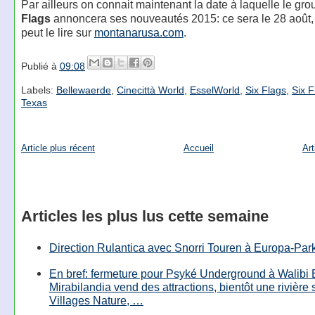
Par ailleurs on connait maintenant la date à laquelle le gr
Flags
annoncera ses nouveautés 2015: ce sera le 28 août
peut le lire sur
montanarusa.com
.
Publié à
09:08
Labels:
Bellewaerde
,
Cinecittà World
,
EsselWorld
,
Six Flags
,
Six F
Texas
Article plus récent
Accueil
Art
Articles les plus lus cette semaine
Direction Rulantica avec Snorri Touren à Europa-Par
En bref: fermeture pour Psyké Underground à Walibi 
Mirabilandia vend des attractions, bientôt une rivière
Villages Nature, …