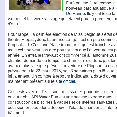
Fun) ont été faire trempette
nouveau parc aquatique à
De Panne
. Ils y ont testé l
vagues et la rivière sauvage qui étaient pour la première fo
d'eau.
Pour rappel, la dernière élection de Miss Belgique s'était 
théâtre Plopsa, donc Laurence Langen est un peu comme c
Plopsaland. C'est une étape importante qui est franchie ave
mais cela ne veut pas dire pour autant que l'ouverture est p
année. En effet, les travaux ont commencé à l'automne 2013
chantier demande du temps. Le chantier n'est donc pas term
avance plus vite que prévu. L'ouverture de Plopsaqua est 
prévue pour le 22 mars 2015, soit 3 semaines plus tôt que 
initialement. Un compte à rebours indiquant la date d'ouver
maintenant présent sur le
site officiel
.
Ces tests avec de l'eau sont nécessaires pour bien régler 
et leur débit. API Water Fun est une société experte dans la
construction de piscines à vagues et de rivières sauvages. 
occasion on peut donc découvrir l'état du chantier à l'interi
bâtiment.