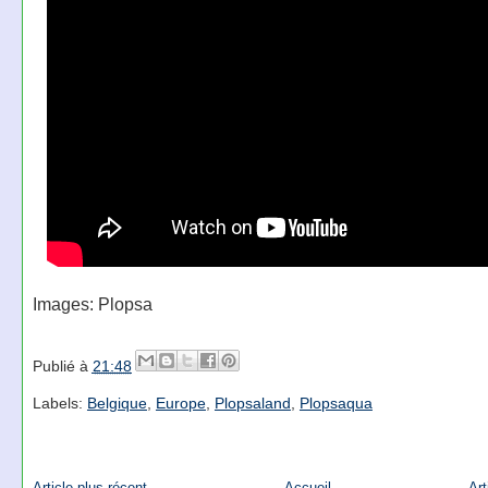
Images: Plopsa
Publié à
21:48
Labels:
Belgique
,
Europe
,
Plopsaland
,
Plopsaqua
Article plus récent
Accueil
Art