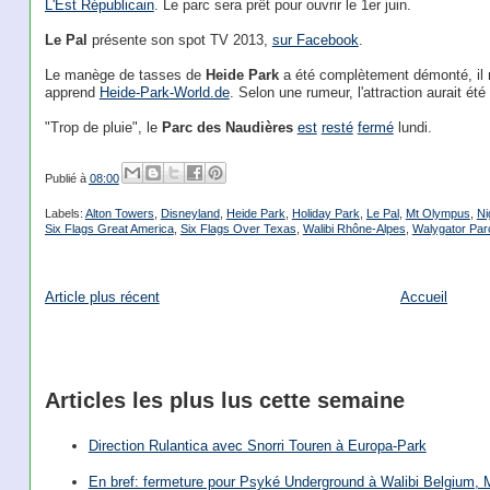
L'Est Républicain
. Le parc sera prêt pour ouvrir le 1er juin.
Le Pal
présente son spot TV 2013,
sur Facebook
.
Le manège de tasses de
Heide Park
a été complètement démonté, il n
apprend
Heide-Park-World.de
. Selon une rumeur, l'attraction aurait ét
"Trop de pluie", le
Parc des Naudières
est
resté
fermé
lundi.
Publié à
08:00
Labels:
Alton Towers
,
Disneyland
,
Heide Park
,
Holiday Park
,
Le Pal
,
Mt Olympus
,
Ni
Six Flags Great America
,
Six Flags Over Texas
,
Walibi Rhône-Alpes
,
Walygator Par
Article plus récent
Accueil
Articles les plus lus cette semaine
Direction Rulantica avec Snorri Touren à Europa-Park
En bref: fermeture pour Psyké Underground à Walibi Belgium, Mi