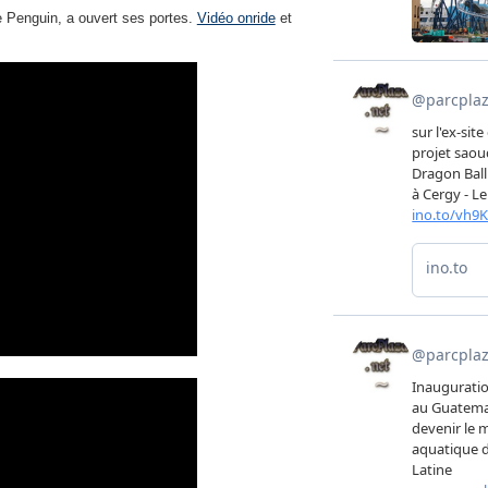
he Penguin, a ouvert ses portes.
Vidéo onride
et