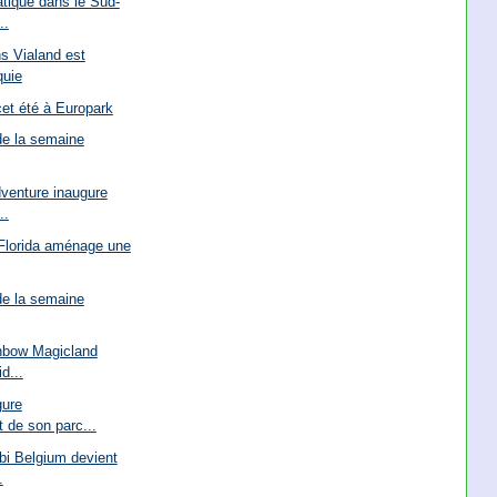
tique dans le Sud-
..
ns Vialand est
quie
et été à Europark
de la semaine
venture inaugure
..
 Florida aménage une
de la semaine
inbow Magicland
d...
gure
 de son parc...
bi Belgium devient
.