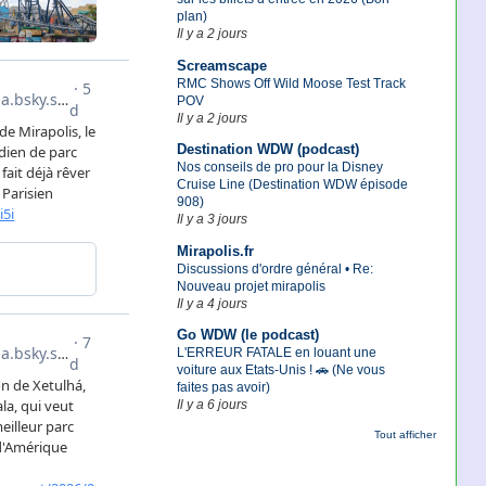
plan)
Il y a 2 jours
Screamscape
RMC Shows Off Wild Moose Test Track
POV
Il y a 2 jours
Destination WDW (podcast)
Nos conseils de pro pour la Disney
Cruise Line (Destination WDW épisode
908)
Il y a 3 jours
Mirapolis.fr
Discussions d'ordre général • Re:
Nouveau projet mirapolis
Il y a 4 jours
Go WDW (le podcast)
L'ERREUR FATALE en louant une
voiture aux Etats-Unis ! 🚗 (Ne vous
faites pas avoir)
Il y a 6 jours
Tout afficher