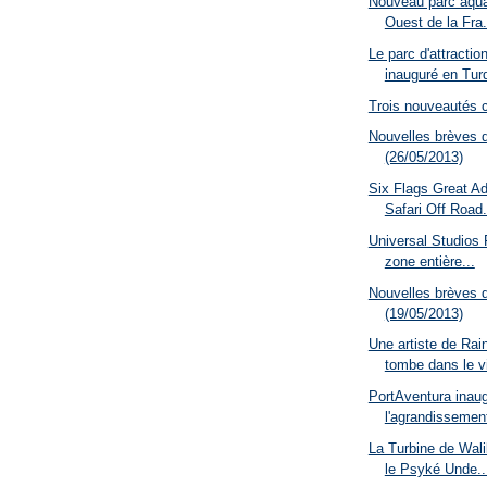
Nouveau parc aqua
Ouest de la Fra.
Le parc d'attractio
inauguré en Tur
Trois nouveautés c
Nouvelles brèves 
(26/05/2013)
Six Flags Great Ad
Safari Off Road.
Universal Studios
zone entière...
Nouvelles brèves 
(19/05/2013)
Une artiste de Ra
tombe dans le vi
PortAventura inau
l'agrandissement
La Turbine de Wali
le Psyké Unde..