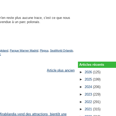
'en reste plus aucune trace, c'est ce que nous
é vendue à un parc polonais.
gloland
,
Parque Warner Madrid
,
Plopsa
,
SeaWorld Orlando
,
c
Articles récents
Article plus ancien
►
2026
(125)
►
2025
(199)
►
2024
(206)
►
2023
(229)
►
2022
(291)
►
2021
(315)
rabilandia vend des attractions, bientôt une