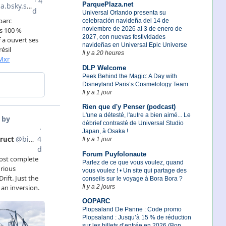
ParquePlaza.net
Universal Orlando presenta su
celebración navideña del 14 de
noviembre de 2026 al 3 de enero de
2027, con nuevas festividades
navideñas en Universal Epic Universe
Il y a 20 heures
DLP Welcome
Peek Behind the Magic: A Day with
Disneyland Paris’s Cosmetology Team
Il y a 1 jour
Rien que d'y Penser (podcast)
L'une a détesté, l'autre a bien aimé... Le
débrief contrasté de Universal Studio
Japan, à Osaka !
Il y a 1 jour
Forum Puyfolonaute
Parlez de ce que vous voulez, quand
vous voulez ! • Un site qui partage des
conseils sur le voyage à Bora Bora ?
Il y a 2 jours
OOPARC
Plopsaland De Panne : Code promo
Plopsaland : Jusqu’à 15 % de réduction
sur les billets d’entrée en 2026 (Bon