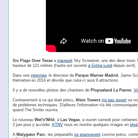
Six Flags Over Texas
a
inauguré
Sky Screamer, une des deux tours S
hauteur de 121 mètres (l'autre est ouverte
à Gröna Lund
depuis avril).
Dans une
interview
, le directeur de
Parque Warner Madrid
, Jaime Sco
thématisé en 2014 et dévoile que celui-ci aura 9 attractions.
Il y a de nouvelles photos des chantiers de
Plopsaland La Panne
:
Vi
Contrairement à ce qui était prévu,
Alton Towers
n'a pas ouvert
sa nou
de problèmes techniques. D'ailleurs l'information n'a été communiquée
quand The Smiler ouvrira.
Le nouveau
Wet'n'Wild
, à
Las Vegas
, a ouvert samedi pour certaines
3 juin pour y accéder.
KTNV
nous en montre quelques images en
phot
A
Walygator Parc
, les préparatifs
se poursuivent
comme prévu, comme