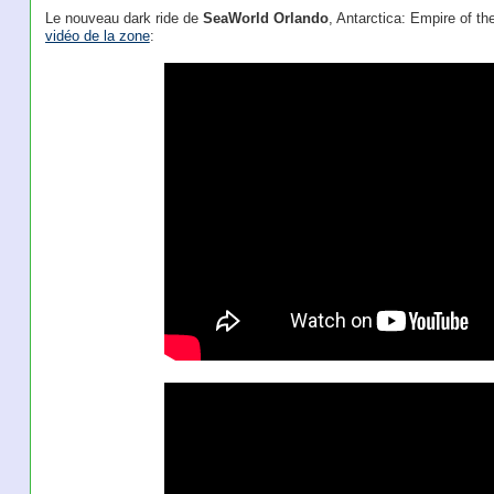
Le nouveau dark ride de
SeaWorld Orlando
, Antarctica: Empire of t
vidéo de la zone
: